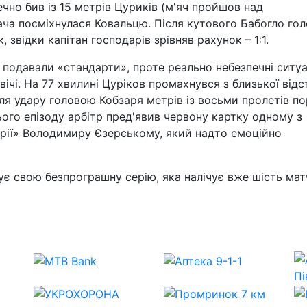
ечно бив із 15 метрів Цуриків (м'яч пройшов над
ача посміхнулася Ковальцю. Після кутового Бабогло го
звідки капітан господарів зрівняв рахунок – 1:1.
, подавали «стандарти», проте реально небезпечні ситуа
чі. На 77 хвилині Цуріков промахнувся з близької відст
ля удару головою Кобзаря метрів із восьми пролетів по
ого епізоду арбітр пред'явив червону картку одному з
дрії» Володимиру Єзерському, який надто емоційно
ує свою безпрограшну серію, яка налічує вже шість матч