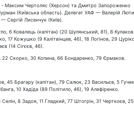
 - Максим Чертоляс (Херсон) та Дмитро Запороженко
Шурман (Київська область). Делегат УАФ — Валерій Лют
— Сергій Лисенчук (Київ).
о, 6 Ковалець (капітан) (20 Шулянський, 81), 8 Кулаков
о, 17 Кожушко (9 Калітвінцев, 46), 18 Логінов, 29 Цуріко
в (14 Сігєєв, 46).
н, 22 Скорко, 30 Копина, 66 Бондаренко, 79 Єрмаков.
, 45 Брагару (капітан), 79 Салюк, 23 Васильєв, 5 Гучек
банга, 10 Хадіда (89 Політило, 46), 19 Алефіренко.
3 Селін, 8 Задоя, 11 Гладкий, 77 Штогрін, 31 Черткоєв, 25