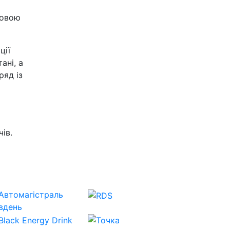
ловою
ції
ані, а
ряд із
ів.