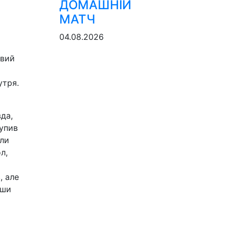
ДОМАШНІЙ
МАТЧ
04.08.2026
овий
утря.
да,
упив
али
л,
, але
вши