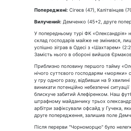
Попереджені:
Сігеєв (47), Калітвінцев (
Вилучений:
Демченко (45+2, друге попе
У попередньому турі ФК «Олександрія» на
склад господарів майже не змінився, ли
успішно зіграв в Одесі з «Шахтарем» (2:2
Замість нього в обороні вийшов Єрмаков
Приблизно половину першого тайму «Оле
нічого суттєвого господарям «моряки» 
у гру одного разу, відбивши на 9 хвилин
виникати потенційно небезпечні ситуації
блискуче забитий Алефіренком. Наш футбо
штрафному майданчику трьох олександрій
арбітри зафіксували офсайд у Гучека, я
друге попередження, залишив поле Демч
Після перерви "Чорноморцю" було нелегк