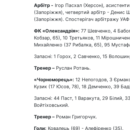
Арбітр -
Ігор Пасхал (Херсон)
,
асистенти
(Запоріжжя), четвертий арбітр - Денис 
(Запоріжжя). Спостерігач арбітражу УАФ 
ФК «Олександрія»:
77 Шевченко, 4 Бабогл
Кобзар, 65), 10 Третьяков, 11 Мірошниченк
Михайленко (37 Рибалка, 65), 95 Мустафає
Запасні: 1 Горох, 2 Савченко, 15 Волоши
Тренер –
Руслан Ротань.
«Чорноморець»:
12 Непогодов, 3 Єрмаков
Кузик (17 Юсов, 78), 18 Демченко, 39 Баді
Запасні: 44 Паст, 1 Варакута, 29 Білий, 3
Войтіховський.
Тренер –
Роман Григорчук.
Голи:
Ковалець (69) - Алефіренко (35).