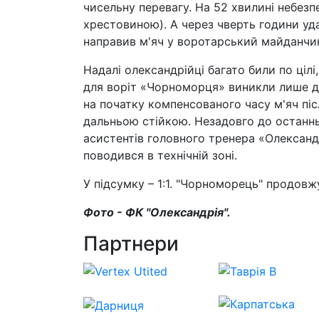
чисельну перевагу. На 52 хвилині небезп
хрестовиною). А через чверть години уд
направив м'яч у воротарський майданчик, 
Надалі олександрійці багато били по цілі
для воріт «Чорноморця» виникли лише дві
на початку компенсованого часу м'яч піс
дальньою стійкою. Незадовго до останнь
асистентів головного тренера «Олексан
поводився в технічній зоні.
У підсумку – 1:1. "Чорноморець" продовж
Фото - ФК "Олександрія".
Партнери