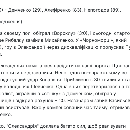
70) - Демченко (29), Алефіренко (83), Непогодов (89).
редження).
 своєму полі обіграл «Ворсклу» (3:0), і сьогодні старт
ше Рибалку замінив Михайленко. У «Чорноморці», який
), гру в Олександрії через дискваліфікацію пропускав П
.
ксандрія» намагалася насідати на наші ворота. Щоправ
створити не дозволили. Непогодов по-справжньому вст
і підступний удар Ковальця. Приблизно з 30 хвилини ст
 у володіннях Шевченка. Одна з них перетворилася на го
ліст, зігравши в «стінку» з Демченком, обіграв у
ців і відкрив рахунок – 1:0. Незабаром забив Васильєв
кий асистував. Вже у компенсований час тайму, отрима
енко.
о. "Олександрія" доклала багато сил, щоб реалізувати