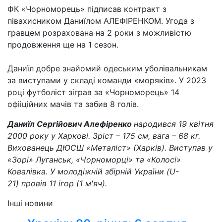
ФК «Чорноморець» підписав контракт з
півахисником Даниїлом АЛЕФІРЕНКОМ. Угода з
гравцем розрахована на 2 роки з можливістю
продовження ще на 1 сезон.
Даниїл добре знайомий одеським уболівальникам
за виступами у складі команди «моряків». У 2023
році футболіст зіграв за «Чорноморець» 14
офііційних мачів та забив 8 голів.
Даниїл Сергійович Алефіренко
народився 19 квітня
2000 року у Харкові. Зріст – 175 см, вага – 68 кг.
Вихованець ДЮСШ «Металіст» (Харків). Виступав у
«Зорі» Луганськ, «Чорноморці» та «Колосі»
Ковалівка. У молодіжній збірній України (
U-
21)
провів 11 ігор (1 м'яч).
Інші новини