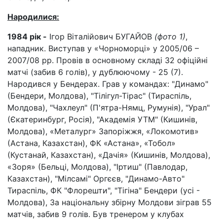
Народилися:
1984 рік -
Ігор Віталійович БУГАЙОВ
(фото 1)
,
нападник. Виступав у «Чорноморці» у 2005/06 –
2007/08 pp. Провів в основному складі 32 офіційні
матчі (забив 6 голів), у дублюючому - 25 (7).
Народився у Бендерах. Грав у командах: "Динамо"
(Бендери, Молдова), "Тілігул-Тірас" (Тираспіль,
Молдова), "Чахлеул" (П'ятра-Нямц, Румунія), "Урал"
(Єкатеринбург, Росія), "Академія УТМ" (Кишинів,
Молдова), «Металург» Запоріжжя, «Локомотив»
(Астана, Казахстан), ФК «Астана», «Тобол»
(Кустанай, Казахстан), «Дачія» (Кишинів, Молдова),
«Зоря» (Бельці, Молдова), "Іртиш" (Павлодар,
Казахстан), "Мілсамі" Оргєєв, "Динамо-Авто"
Тираспіль, ФК "Флорешти", "Тігіна" Бендери (усі -
Молдова), За національну збірну Молдови зіграв 55
матчів, забив 9 голів. Був тренером у клубах