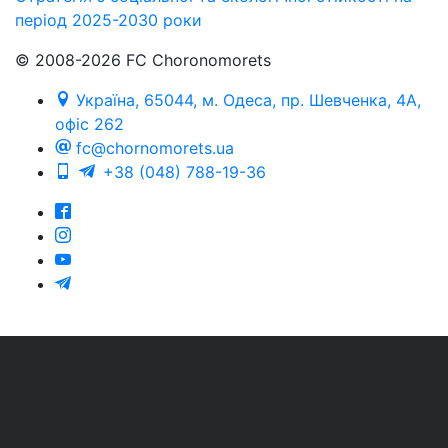
період 2025-2030 роки
© 2008-2026 FC Choronomorets
Україна, 65044, м. Одеса, пр. Шевченка, 4А,
офіс 262
fc@chornomorets.ua
+38 (048) 788-19-36