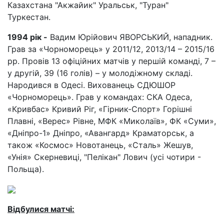
Казахстана "Акжайик" Уральськ, "Туран"
Туркестан.
1994 рік -
Вадим Юрійович ЯВОРСЬКИЙ, нападник.
Грав за «Чорноморець» у 2011/12, 2013/14 – 2015/16
рр. Провів 13 офіційних матчів у першій команді, 7 –
у другій, 39 (16 голів) – у молодіжному складі.
Народився в Одесі. Вихованець СДЮШОР
«Чорноморець». Грав у командах: СКА Одеса,
«Кривбас» Кривий Ріг, «Гірник-Спорт» Горішні
Плавні, «Верес» Рівне, МФК «Миколаїв», ФК «Суми»,
«Дніпро-1» Дніпро, «Авангард» Краматорськ, а
також «Космос» Новотанець, «Сталь» Жешув,
«Унія» Скерневиці, "Пелікан" Лович (усі чотири -
Польща).
Відбулися матчі: