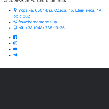
© 2008-2026 FC Choronomorets
Україна, 65044, м. Одеса, пр. Шевченка, 4А,
офіс 262
fc@chornomorets.ua
+38 (048) 788-19-36