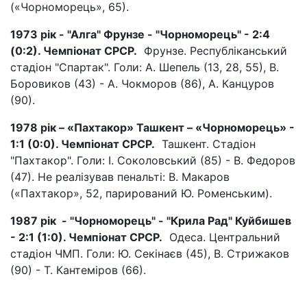
(«Чорноморець», 65).
1973 рік - "Алга" Фрунзе - "Чорноморець" - 2:4
(0:2). Чемпіонат СРСР.
Фрунзе. Республіканський
стадіон "Спартак". Голи: А. Шепель (13, 28, 55), В.
Боровиков (43) - А. Чокморов (86), А. Канцуров
(90).
1978 рік – «Пахтакор» Ташкент – «Чорноморець» -
1:1 (0:0). Чемпіонат СРСР.
Ташкент. Стадіон
"Пахтакор". Голи: І. Соколовський (85) - В. Федоров
(47). Не реалізував пенальті: В. Макаров
(«Пахтакор», 52, парирований Ю. Роменським).
1987 рік - "Чорноморець" - "Крила Рад" Куйбишев
- 2:1 (1:0). Чемпіонат СРСР.
Одеса. Центральний
стадіон ЧМП. Голи: Ю. Секінаєв (45), В. Стрижаков
(90) - Т. Кантеміров (66).