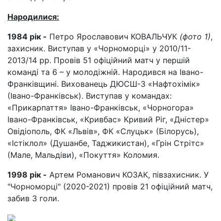
Народилися:
1984 рік -
Петро Ярославович КОВАЛЬЧУК
(фото 1)
,
захисник. Виступав у «Чорноморці» у 2010/11-
2013/14 pp. Провів 51 офіційний матч у першій
команді та 6 – у молодіжній. Народився на Івано-
Франківщині. Вихованець ДЮСШ-3 «Нафтохімік»
(Івано-Франківськ). Виступав у командах:
«Прикарпаття» Івано-Франківськ, «Чорногора»
Івано-Франківськ, «Кривбас» Кривий Ріг, «Дністер»
Овідіополь, ФК «Львів», ФК «Слуцьк» (Білорусь),
«Істіклол» (Душанбе, Таджикистан), «Грін Стрітс»
(Мале, Мальдіви), «Покуття» Коломия.
1998 рік -
Артем Романович КОЗАК, півзахисник. У
"Чорноморці" (2020-2021) провів 21 офіційний матч,
забив 3 голи.