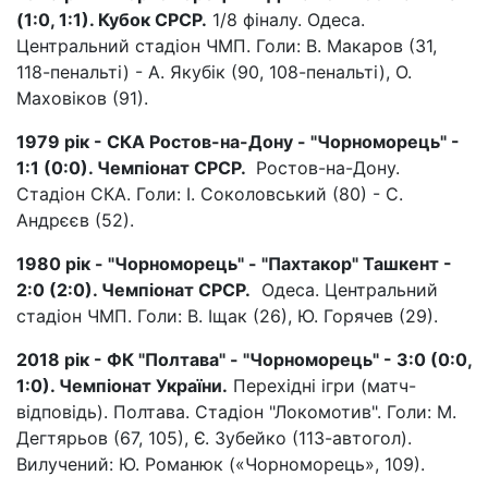
(1:0, 1:1). Кубок СРСР.
1/8 фіналу. Одеса.
Центральний стадіон ЧМП. Голи: В. Макаров (31,
118-пенальті) - А. Якубік (90, 108-пенальті), О.
Маховіков (91).
1979 рік - СКА Ростов-на-Дону - "Чорноморець" -
1:1 (0:0). Чемпіонат СРСР.
Ростов-на-Дону.
Стадіон СКА. Голи: І. Соколовський (80) - С.
Андрєєв (52).
1980 рік - "Чорноморець" - "Пахтакор" Ташкент -
2:0 (2:0). Чемпіонат СРСР.
Одеса. Центральний
стадіон ЧМП. Голи: В. Іщак (26), Ю. Горячев (29).
2018 рік - ФК "Полтава" - "Чорноморець" - 3:0 (0:0,
1:0). Чемпіонат України.
Перехідні ігри (матч-
відповідь). Полтава. Стадіон "Локомотив". Голи: М.
Дегтярьов (67, 105), Є. Зубейко (113-автогол).
Вилучений: Ю. Романюк («Чорноморець», 109).