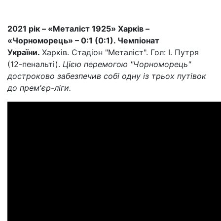
2021 рік – «Металіст 1925» Харків –
«Чорноморець» – 0:1 (0:1). Чемпіонат
України.
Харків. Стадіон "Металіст". Гол: І. Путря
(12-пенальті).
Цією перемогою "Чорноморець"
достроково забезпечив собі одну із трьох путівок
до прем'єр-ліги.