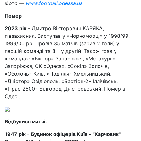
Фото —
www.football.odessa.ua
Помер
2023 рік
- Дмитро Вікторович КАРЯКА,
півзахисник. Виступав у «Чорноморці» у 1998/99,
1999/00 pp. Провів 35 матчів (забив 2 голи) у
першій команді та 8 – у другій. Також грав у
командах: «Віктор» Запоріжжя, «Металург»
Запоріжжя, СК «Одеса», «Сокіл» Золочів,
«Оболонь» Київ, «Поділля» Хмельницький,
«Дністер» Овідіополь, «Бастіон-2» Іллічівськ,
«Тірас-2500» Білгород-Дністровський. Помер в
Одесі.
Відбулися матчі:
1947 рік - Будинок офіцерів Київ - "Харчовик"