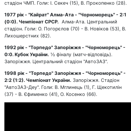
стадіон ЧМП. Голи: І. Секеч (15), В. Прокопенко (28).
1977 рік - "Кайрат" Алма-Ата - "Чорноморець" - 2:1
(0:0). Чемпіонат СРСР.
Алма-Ата. Центральний
стадіон. Голи: О. Погорєлов (70) - В. Новіков (53), В.
Лихошерстних (82).
1992 рік - "Торпедо" Запоріжжя - "Чорноморець" -
0:0. Кубок України.
½ фіналу (матч-відповідь).
Запоріжжя. Центральний стадіон "АвтоЗАЗ".
1998 рік - "Торпедо" Запоріжжя - "Чорноморець" -
2:2 (1:2). Чемпіонат України.
Запоріжжя. Стадіон
"АвтоЗАЗ-Деу". Голи: В. Мглинець (1), Г. Щекотилін
(37) - В. Єфименко (41), О. Косенко (66).