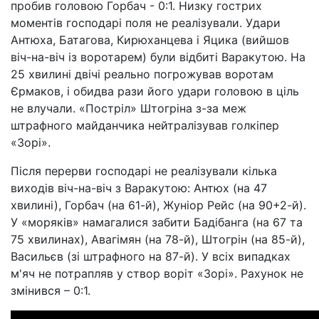
пробив головою Горбач - 0:1. Низку гострих
моментів господарі поля не реалізували. Удари
Антюха, Батагова, Кирюханцева і Яцика (вийшов
віч-на-віч із воротарем) були відбиті Варакутою. На
25 хвилині двічі реально погрожував воротам
Єрмаков, і обидва рази його удари головою в ціль
не влучали. «Постріл» Штогріна з-за меж
штрафного майданчика нейтралізував голкіпер
«Зорі».
Після перерви господарі не реалізували кілька
виходів віч-на-віч з Варакутою: Антюх (на 47
хвилині), Горбач (на 61-й), Жуніор Рейс (на 90+2-й).
У «моряків» намагалися забити Бадібанга (на 67 та
75 хвилинах), Авагімян (на 78-й), Штогрін (на 85-й),
Васильєв (зі штрафного на 87-й). У всіх випадках
м'яч не потрапляв у створ воріт «Зорі». Рахунок не
змінився – 0:1.