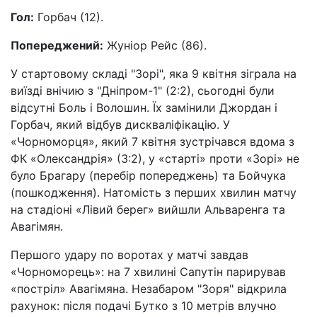
Гол:
Горбач (12).
Попереджений:
Жуніор Рейс (86).
У стартовому складі "Зорі", яка 9 квітня зіграла на
виїзді внічию з "Дніпром-1" (2:2), сьогодні були
відсутні Боль і Волошин. Їх замінили Джордан і
Горбач, який відбув дискваліфікацію. У
«Чорноморця», який 7 квітня зустрічався вдома з
ФК «Олександрія» (3:2), у «старті» проти «Зорі» не
було Брагару (перебір попереджень) та Бойчука
(пошкодження). Натомість з перших хвилин матчу
на стадіоні «Лівий берег» вийшли Альваренга та
Авагімян.
Першого удару по воротах у матчі завдав
«Чорноморець»: на 7 хвилині Сапутін парирував
«постріл» Авагімяна. Незабаром "Зоря" відкрила
рахунок: після подачі Бутко з 10 метрів влучно