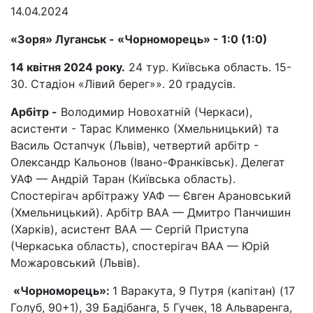
14.04.2024
«Зоря» Луганськ - «Чорноморець» - 1:0 (1:0)
14 квітня 2024 року.
24 тур. Київська область. 15-
30. Стадіон «Лівий берег»». 20 градусів.
Арбітр -
Володимир Новохатній (Черкаси),
асистенти - Тарас Клименко (Хмельницький) та
Василь Остапчук (Львів), четвертий арбітр -
Олександр Кальонов (Івано-Франківськ). Делегат
УАФ — Андрій Таран (Київська область).
Спостерігач арбітражу УАФ — Євген Арановський
(Хмельницький). Арбітр ВАА — Дмитро Панчишин
(Харків), асистент ВАА — Сергій Приступа
(Черкаська область), спостерігач ВАА — Юрій
Можаровський (Львів).
«Чорноморець»:
1 Варакута, 9 Путря (капітан) (17
Голуб, 90+1), 39 Бадібанга, 5 Гучек, 18 Альваренга,