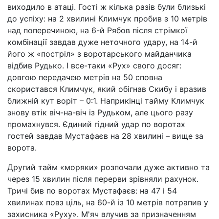
виходило в атаці. Гості ж кілька разів були близькі
до успіху: на 2 хвилині Климчук пробив з 10 метрів
над поперечиною, на 6-й Рябов після стрімкої
комбінації завдав дуже неточного удару, на 14-й
його ж «постріл» з воротарського майданчика
відбив Рудько. І все-таки «Рух» свого досяг:
довгою передачею метрів на 50 сповна
скористався Климчук, який обігнав Скибу і вразив
ближній кут воріт – 0:1. Наприкінці тайму Климчук
знову втік віч-на-віч із Рудьком, але цього разу
промахнувся. Єдиний гідний удар по воротах
гостей завдав Мустафаєв на 28 хвилині – вище за
ворота.
Другий тайм «моряки» розпочали дуже активно та
через 15 хвилин після перерви зрівняли рахунок.
Тричі бив по воротах Мустафаєв: на 47 і 54
хвилинах повз ціль, на 60-й із 10 метрів потрапив у
захисника «Руху». М'яч влучив за призначенням