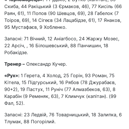
Скиба, 44 Ракіцький (3 Єрмаков, 46), 77 Кисіль (66
Раян, 61), 11 Попов (90 Шевцов, 69), 28 Габелок (7
Тоіров, 69), 14 Сігеєв (34 Лацабідзе, 61), 17 Янаков,
95 Мустафаєв, 9 Хобленко.
Запасні: 71 Вічний, 12 Аніагбосо, 24 Жаржу Мозес,
22 Арсіч, , 16 Білошевський, 88 Панчишин, 18
Робакідзе.
Тренер –
Олександр Кучер.
«Рух»
:
1 Герета, 4 Холод, 25 Горін, 93 Роман, 75
Кітела, 15 Підгурський, 16 Рябов (78 Джурабаєв,
90+2), 19 Пастух, 11 Руніч (77 Алмазбеков, 63), 8
Карабін (9 Ременяк, 63), 7 Климчук (капітан). (99
Фал, 52).
Запасні: 23 Ледвій, 76 Товарницький, 18 Залипка, 6
Тлумак, 88 Погорілий.