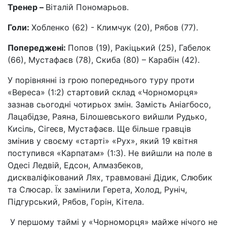
Тренер –
Віталій Пономарьов.
Голи:
Хобленко (62) - Климчук (20), Рябов (77).
Попереджені:
Попов (19), Ракіцький (25), Габелок
(66), Мустафаєв (78), Скиба (80) – Карабін (42).
У порівнянні із грою попереднього туру проти
«Вереса» (1:2) стартовий склад «Чорноморця»
зазнав сьогодні чотирьох змін. Замість Аніагбосо,
Лацабідзе, Раяна, Білошевського вийшли Рудько,
Кисіль, Сігеєв, Мустафаєв. Ще більше гравців
змінив у своєму «старті» «Рух», який 19 квітня
поступився «Карпатам» (1:3). Не вийшли на поле в
Одесі Ледвій, Едсон, Алмазбеков,
дискваліфікований Лях, травмовані Дідик, Слюбик
та Слюсар. Їх замінили Герета, Холод, Руніч,
Підгурський, Рябов, Горін, Кітела.
У першому таймі у «Чорноморця» майже нічого не