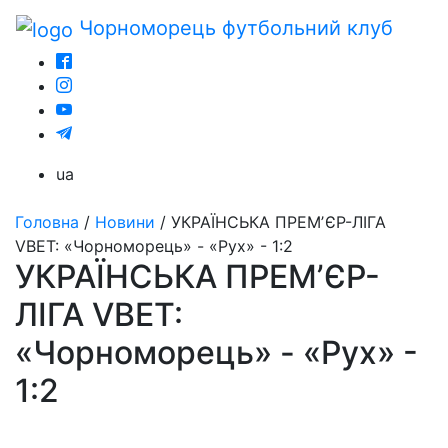
Чорноморець
футбольний клуб
ua
Головна
/
Новини
/
УКРАЇНСЬКА ПРЕМʼЄР-ЛІГА
VBET: «Чорноморець» - «Рух» - 1:2
УКРАЇНСЬКА ПРЕМʼЄР-
ЛІГА VBET:
«Чорноморець» - «Рух» -
1:2