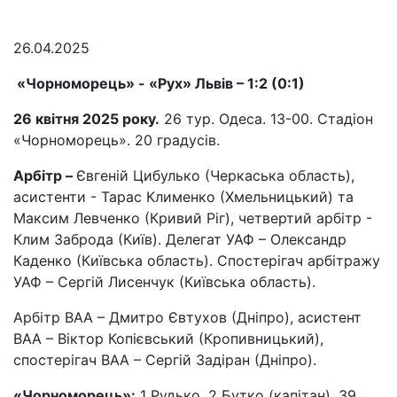
26.04.2025
«Чорноморець» - «Рух» Львів –
1:
2 (0:1)
26 квітня 2025 року.
26 тур. Одеса. 13-00. Стадіон
«Чорноморець». 20 градусів.
Арбітр –
Євгеній Цибулько (Черкаська область),
асистенти - Тарас Клименко (Хмельницький) та
Максим Левченко (Кривий Ріг), четвертий арбітр -
Клим Заброда (Київ). Делегат УАФ – Олександр
Каденко (Київська область). Спостерігач арбітражу
УАФ – Сергій Лисенчук (Київська область).
Арбітр ВАА – Дмитро Євтухов (Дніпро), асистент
ВАА – Віктор Копієвський (Кропивницький),
спостерігач ВАА – Сергій Задіран (Дніпро).
«Чорноморець»:
1 Рудько, 2 Бутко (капітан), 39