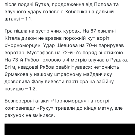
після подачі Бутка, продовження від Попова та
влучного удару головою Хобленка на дальній
штанзі – 1:1.
Гра пішла на зустрічних курсах. На 67 хвилині
Кітела дивом не вразив порожній кут воріт
«Чорноморця». Удар Шевцова на 70-й парирував
воротар. Мустафаєв на 72-й б'є поряд зі стійкою.
На 73-й Рябов головою з 4 метрів влучає в Рудька.
Втім, невдовзі Рябов реабілітувався: неточність
Єрмакова у нашому штрафному майданчику
дозволила Фалу вивести партнера на забійну
позицію – 1:2.
Безперервні атаки «Чорноморця» та гострі
контрвипади «Руху» тривали до кінця матчу, але
рахунок не змінився.