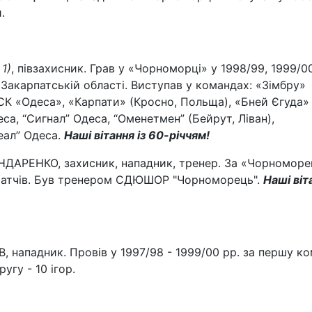
.
 1)
, півзахисник. Грав у «Чорноморці» у 1998/99, 1999/0
 у Закарпатській області. Виступав у командах: «Зімбру»
, СК «Одеса», «Карпати» (Кросно, Польща), «Бней Єгуда»
еса, “Сигнал” Одеса, “Оменетмен” (Бейрут, Ліван),
еал” Одеса.
Наші вітання із 60-річчям!
АРЕНКО, захисник, нападник, тренер. За «Чорноморе
7 матчів. Був тренером СДЮШОР "Чорноморець".
Наші віт
нападник. Провів у 1997/98 - 1999/00 рр. за першу к
угу - 10 ігор.