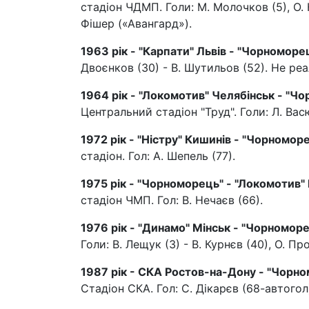
стадіон ЧДМП. Голи: М. Молочков (5), О. Кв
Фішер («Авангард»).
1963 рік - "Карпати" Львів - "Чорноморец
Двоєнков (30) - В. Шутильов (52). Не реа
1964 рік - "Локомотив" Челябінськ - "Чо
Центральний стадіон "Труд". Голи: Л. Вас
1972 рік - "Ністру" Кишинів - "Чорноморе
стадіон. Гол: А. Шепель (77).
1975 рік - "Чорноморець" - "Локомотив" 
стадіон ЧМП. Гол: В. Нечаєв (66).
1976 рік - "Динамо" Мінськ - "Чорноморец
Голи: В. Лещук (3) - В. Курнєв (40), О. Пр
1987 рік - СКА Ростов-на-Дону - "Чорном
Стадіон СКА. Гол: С. Дікарєв (68-автогол