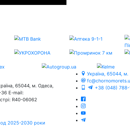
Україна, 65044, м.
fc@chornomorets.
на, 65044, м. Одеса,
+38 (048) 788-
36 E-mail:
єстрі: R40-06062
еріод 2025-2030 роки