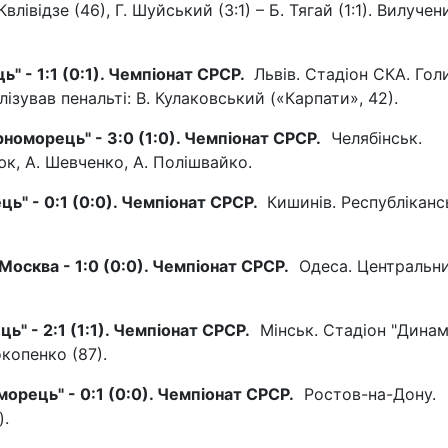
лівідзе (46), Г. Шуйський (3:1) – Б. Тягай (1:1). Вилучени
ь" - 1:1 (0:1). Чемпіонат СРСР.
Львів. Стадіон СКА. Голи
лізував пенальті: В. Кулаковський («Карпати», 42).
рноморець" - 3:0 (1:0). Чемпіонат СРСР.
Челябінськ.
юк, А. Шевченко, А. Полішвайко.
ць" - 0:1 (0:0). Чемпіонат СРСР.
Кишинів. Республіканс
Москва - 1:0 (0:0). Чемпіонат СРСР.
Одеса. Центральн
ь" - 2:1 (1:1). Чемпіонат СРСР.
Мінськ. Стадіон "Динам
окопенко (87).
орець" - 0:1 (0:0). Чемпіонат СРСР.
Ростов-на-Дону.
).