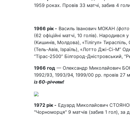
1959 роках. Провів 33 матчі, забив 4 голи
1966 рік -
Василь Іванович МОКАН
(фото
(62 офіційні матчі, 10 голів). Народився
(Кишинів, Молдова), «Тілігул» Тираспіль
(Тель-Авів, Ізраїль), «Лотто Джі-Сі-М” Од
“Тірас-2500” Білгород-Дністровський, “Р
1966 год
— Олександр Миколайович БОНД
1992/93, 1993/94, 1999/00 рр. провів 2
із 60-річчям!
1972 рік -
Едуард Миколайович СТОЯНОВ, 
"Чорноморця" 9 матчів (забив 1 гол), за др