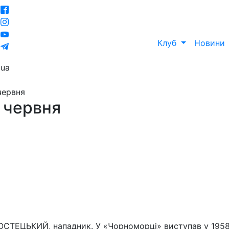
Клуб
Новини
ua
червня
9 червня
СТЕЦЬКИЙ, нападник. У «Чорноморці» виступав у 1958