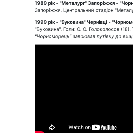
1989 рік - "Металург" Запоріжжя - "Чорн
Запоріжжя. Центральний стадіон "Металур
1999 рік - "Буковина" Чернівці - "Чорном
"Буковина". Голи: О. О. Голоколосов (18), 
"Чорноморець" завоював путівку до вищої