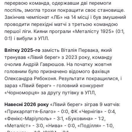
перервою команда, одержавши дві перемоги
поспіль, змогла трохи покращити своє становище.
Закінчив чемпіонат «ЛБ» на 14 місці і був змушений
проводити перехідні матчі з третьою командою
першої ліги. Кияни програли «Металісту 1925» (0:1,
0:1) і вибули з УПЛ.
Влітку 2025-го
замість Віталія Первака, який
тренував «Лівий берег» з 2023 року, команду
очолив Андрій Гаврюшов. На початку жовтня
головним було призначено відомого фахівця
Олександра Рябоконя. Результати покращилися, і
зараз «Лівий берег» - головний конкурент
«Чорноморця» за другу путівку в УПЛ,
Навесні 2026 року
«Лівий берег» зіграв 9 матчів:
«Прикарпаття-Благо» - 0:0, ФК «Чернігів» - 0:4,
«Фенікс-Маріуполь» - 3:1, «Буковина» - 1:2,
«Металіст» - 3:0, «Нива» - 0:0, «Поділля» - 1:0,