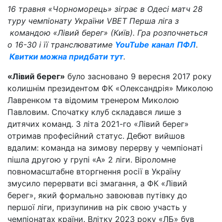
16 травня «Чорноморець» зіграє в Одесі матч 28
туру чемпіонату України VBET Перша ліга з
командою «Лівий берег» (Київ). Гра розпочнеться
о 16-30 і її транслюватиме
YouTube
канал
ПФЛ
.
Квитки можна придбати тут
.
«Лівий берег»
було засновано 9 вересня 2017 року
колишнім президентом ФК «Олександрія» Миколою
Лавренком та відомим тренером Миколою
Павловим. Спочатку клуб складався лише з
дитячих команд. З літа 2021-го «Лівий берег»
отримав професійний статус. Дебют вийшов
вдалим: команда на зимову перерву у чемпіонаті
пішла другою у групі «А» 2 ліги. Віроломне
повномасштабне вторгнення росії в Україну
змусило перервати всі змагання, а ФК «Лівий
берег», який формально завоював путівку до
першої ліги, призупинив на рік свою участь у
чемпіонатах країни. Влітку 2023 року «ЛБ» був