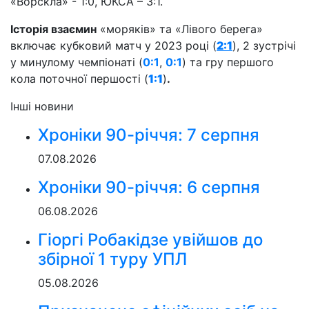
«Ворскла» - 1:0, ЮКСА – 3:1.
Історія взаємин
«моряків» та «Лівого берега»
включає кубковий матч у 2023 році (
2:1
), 2 зустрічі
у минулому чемпіонаті (
0:1
,
0:1
) та гру першого
кола поточної першості (
1:1
)
.
Інші новини
Хроніки 90-річчя: 7 серпня
07.08.2026
Хроніки 90-річчя: 6 серпня
06.08.2026
Гіоргі Робакідзе увійшов до
збірної 1 туру УПЛ
05.08.2026