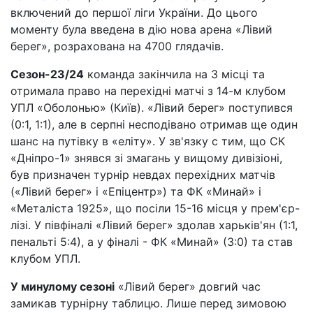
включений до першої ліги України. До цього
моменту була введена в дію нова арена «Лівий
берег», розрахована на 4700 глядачів.
Сезон-23/24
команда закінчила на 3 місці та
отримала право на перехідні матчі з 14-м клубом
УПЛ «Оболонью» (Київ). «Лівий берег» поступився
(0:1, 1:1), але в серпні несподівано отримав ще один
шанс на путівку в «еліту». У зв'язку с тим, що СК
«Дніпро-1» знявся зі змагань у вищому дивізіоні,
був призначен турнір невдах перехідних матчів
(«Лівий берег» і «Епіцентр») та ФК «Минай» і
«Металіста 1925», що посіли 15-16 місця у прем'єр-
лізі. У півфіналі «Лівий берег» здолав харьків'ян (1:1,
пенальті 5:4), а у фіналі - ФК «Минай» (3:0) та став
клубом УПЛ.
У минулому сезоні
«Лівий берег» довгий час
замикав турнірну таблицю. Лише перед зимовою