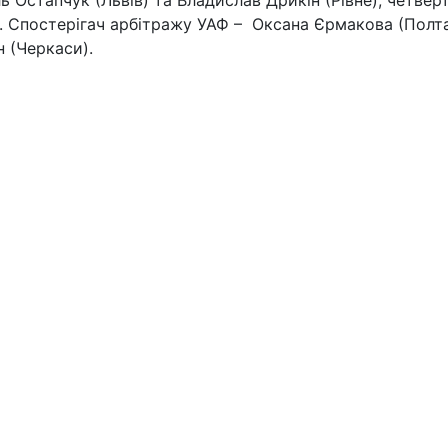
ь Остапчук (Львів) та Владислав Дрикін (Рівне), четвер
). Спостерігач арбітражу УАФ – Оксана Єрмакова (Полта
 (Черкаси).