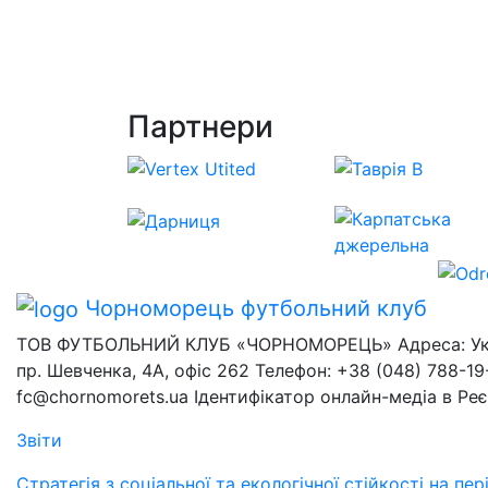
Партнери
Чорноморець
футбольний клуб
ТОВ ФУТБОЛЬНИЙ КЛУБ «ЧОРНОМОРЕЦЬ» Адреса: Украї
пр. Шевченка, 4А, офіс 262 Телефон: +38 (048) 788-19-
fc@chornomorets.ua Ідентифікатор онлайн-медіа в Ре
Звіти
Стратегія з соціальної та екологічної стійкості на п