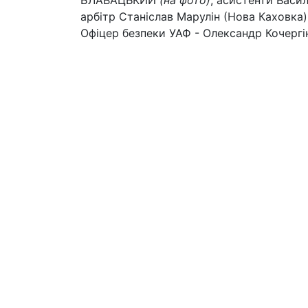
БЛАВАЦЬКИЙ
(на фото)
, асистенти Васил
арбітр Станіслав Марулін (Нова Каховка
Офіцер безпеки УАФ - Олександр Кочергін