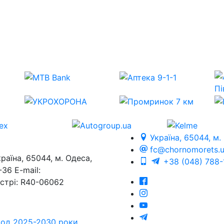
Україна, 65044, м.
fc@chornomorets.
на, 65044, м. Одеса,
+38 (048) 788-
36 E-mail:
єстрі: R40-06062
еріод 2025-2030 роки