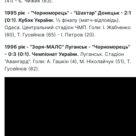
(41) - Є. Чижик (63).
1995 рік - "Чорноморець" - "Шахтар" Донецьк - 2:1
(0:1). Кубок України.
½ фіналу (матч-відповідь).
Одеса. Центральний стадіон ЧМП. Голи: І. Жабченко
(60), Т. Гусейнов (65) - І. Петров (20).
1996 рік - "Зоря-МАЛС" Луганськ - "Чорноморець"
- 0:3 (0:1). Чемпіонат України.
Луганськ. Стадіон
"Авангард". Голи: А. Гашкін (4), М. Ніколайчук (51), Т.
Гусейнов (82).