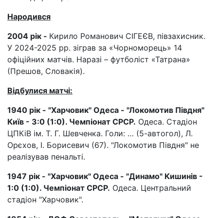
Народився
2004 рік -
Кирило Романович СІГЕЄВ, півзахисник.
У 2024-2025 рр. зіграв за «Чорноморець» 14
офіційних матчів. Наразі – футболіст «Татрана»
(Прешов, Словакія).
Відбулися матчі:
1940 рік - "Харчовик" Одеса - "Локомотив Півдня"
Київ - 3:0 (1:0). Чемпіонат СРСР.
Одеса. Стадіон
ЦПКіВ ім. Т. Г. Шевченка. Голи: … (5-автогол), Л.
Орєхов, І. Борисевич (67). "Локомотив Півдня" не
реалізував пенальті.
1947 рік - "Харчовик" Одеса - "Динамо" Кишинів -
1:0 (1:0). Чемпіонат СРСР.
Одеса. Центральний
стадіон "Харчовик".