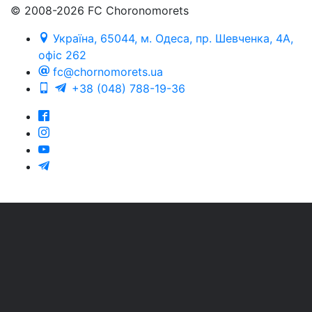
© 2008-2026 FC Choronomorets
Україна, 65044, м. Одеса, пр. Шевченка, 4А,
офіс 262
fc@chornomorets.ua
+38 (048) 788-19-36