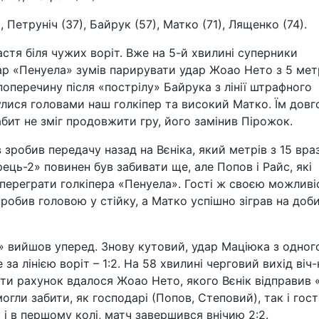
 Петруніч (37), Байрук (57), Матко (71), Лященко (74).
стя біля чужих воріт. Вже на 5-й хвилині суперники
 «Пенуела» зумів парирувати удар Жоао Нето з 5 метр
поперечину після «пострілу» Байрука з лінії штрафного
нулися головами наш голкіпер та високий Матко. Їм довг
бит не зміг продовжити гру, його замінив Пірожок.
зробив передачу назад на Вєніка, який метрів з 15 вра
рець-2» повинен був забивати ще, але Попов і Райс, які
и переграти голкіпера «Пенуела». Гості ж своєю можлив
робив головою у стійку, а Матко успішно зіграв на доб
» вийшов уперед. Знову кутовий, удар Маціюка з одног
а лінією воріт – 1:2. На 58 хвилині черговий вихід віч-
яти рахунок вдалося Жоао Нето, якого Вєнік відправив 
огли забити, як господарі (Попов, Степовий), так і гост
к і в першому колі, матч завершився внічию 2:2.