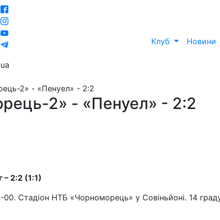
Клуб
Новини
ua
рець-2» - «Пенуел» - 2:2
орець-2» - «Пенуел» - 2:2
– 2:2 (1:1)
3-00. Стадіон НТБ «Чорноморець» у Совіньйоні. 14 граду