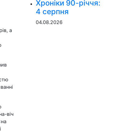
Хроніки 90-річчя:
4 серпня
04.08.2026
ів, а
о
зив
істю
иванні
о
на-віч
«на
і