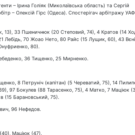
енти – Ірина Голіяк (Миколаївська область) та Сергій
ітр – Олексій Гірс (Одеса). Спостерігач арбітражу УАФ
, 13), 33 Пшеничнюк (20 Степовий, 74), 4 Кратов (14 Хо
21 Лебідь, 70 Жоао Нето, 80 Райс (15 Лущик, 60), 43 Вєні
 Онуфриенко, 80).
Лебеденко, 36 Тищенко, 25 Мирненко.
щенко, 8 Петруніч (капітан) (5 Череватий, 75), 14 Пили
89), 97 Бокулев (88 Тарасенко, 75), 4 Матко, 7 Маціюк (
в (15 Барановський, 75).
евич, 96 Нефедов.
(40), Маціюк (47).