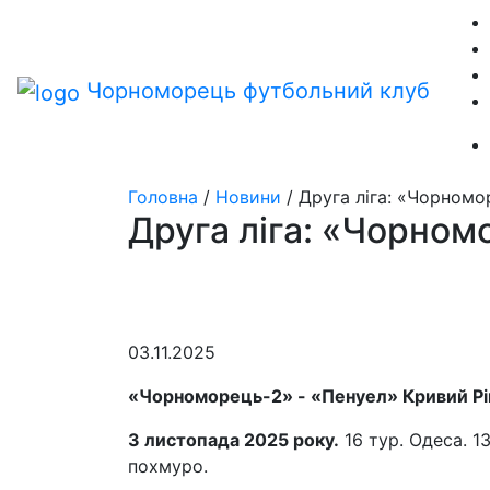
Чорноморець
футбольний клуб
Головна
/
Новини
/
Друга ліга: «Чорномо
Друга ліга: «Чорном
03.11.2025
«Чорноморець-2» - «Пенуел» Кривий Ріг 
3 листопада 2025
року.
16 тур. Одеса. 1
похмуро.