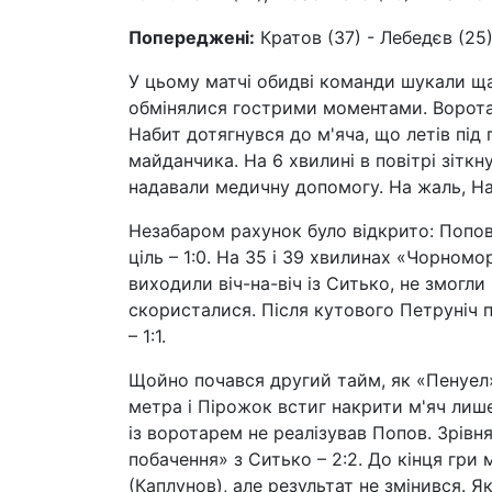
Попереджені:
Кратов (37) - Лебедєв (25),
У цьому матчі обидві команди шукали ща
обмінялися гострими моментами. Воротар
Набит дотягнувся до м'яча, що летів під 
майданчика. На 6 хвилині в повітрі зітк
надавали медичну допомогу. На жаль, На
Незабаром рахунок було відкрито: Попов 
ціль – 1:0. На 35 і 39 хвилинах «Чорномо
виходили віч-на-віч із Ситько, не змогл
скористалися. Після кутового Петруніч п
– 1:1.
Щойно почався другий тайм, як «Пенуел
метра і Пірожок встиг накрити м'яч лише з
із воротарем не реалізував Попов. Зрівн
побачення» з Ситько – 2:2. До кінця гри м
(Каплунов), але результат не змінився. Я