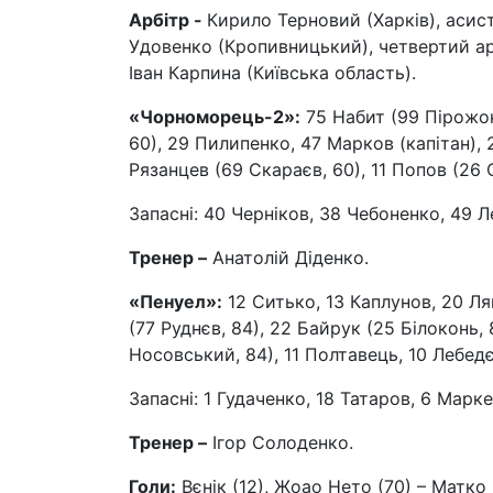
Арбітр -
Кирило Терновий (Харків), асист
Удовенко (Кропивницький), четвертий арб
Іван Карпина (Київська область).
«Чорноморець-2»:
75 Набит (99 Пірожок
60), 29 Пилипенко, 47 Марков (капітан), 
Рязанцев (69 Скараєв, 60), 11 Попов (26
Запасні: 40 Черніков, 38 Чебоненко, 49 
Тренер –
Анатолій Діденко.
«Пенуел»:
12 Ситько, 13 Каплунов, 20 Ля
(77 Руднєв, 84), 22 Байрук (25 Білоконь, 
Носовський, 84), 11 Полтавець, 10 Лебедє
Запасні: 1 Гудаченко, 18 Татаров, 6 Марк
Тренер –
Ігор Солоденко.
Голи:
Вєнік (12), Жоао Нето (70) – Матко 