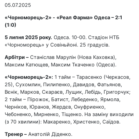
05.07.2025
«Чорноморець-2» - «Реал Фарма» Одеса – 2:1
(1:0)
5 липня 2025 року.
Одеса. 10-00. Стадіон НТБ
«Чорноморець» у Совіньйоні. 25 градусів.
Арбітри –
Станіслав Марулін (Нова Каховка),
Максим Катющев, Максим Ткаченко (Одеса).
«Чорноморець-2»:
1 тайм – Тарасенко (Черкасов,
25), Сухомлин, Пилипенко, Давидов, Фатьянов,
Вєнік, Марков, Скараєв, Лущик, Лебідь, Григорчук;
2 тайм – Пірожок, Батист, Лебеденко, Ярмола,
Черніков, Юранов, Жердєв, Онуфриенко,
Чебоненко, Мирненко, Тіщенко. На заміну виходили
(з 70 хвилини): Макаренко, Христенко, Саїдов.
Тренер –
Анатолій Діденко.