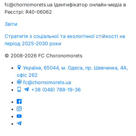
fc@chornomorets.ua Ідентифікатор онлайн-медіа в
Реєстрі: R40-06062
Звіти
Стратегія з соціальної та екологічної стійкості на
період 2025-2030 роки
© 2008-2026 FC Choronomorets
Україна, 65044, м. Одеса, пр. Шевченка, 4А,
офіс 262
fc@chornomorets.ua
+38 (048) 788-19-36