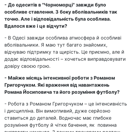
- До одеситів в "Чорноморці" завжди було
особливе ставлення. З боку вболівальників так
точно. Але і відповідальність була особлива.
Вдалося вже і це відчути?
- В Одесі завжди особлива атмосфера й особливі
вболівальники. Я маю тут багато знайомих,
відчуваю підтримку та щирість. Це приємно, але й
додає відповідальності – хочеться виправдовувати
довіру своєю грою.
-
Майже місяць інтенсивної роботи з Романом
Григорчуком. Які враження від навантажень
Романа Йосиповича та його розуміння футболу?
- Робота з Романом Григорчуком – це інтенсивність
і дисципліна. Він вимогливий, дуже серйозно
ставиться до деталей. Водночас має глибоке
розуміння футболу й чітке бачення, як повинна
виглядати команда. З такими тренерами ростеш