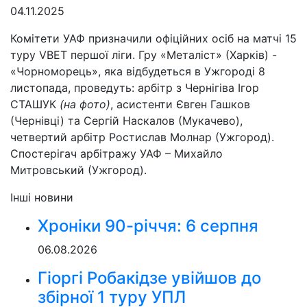
04.11.2025
Комітети УАФ призначили офіційних осіб на матчі 15
туру VBET першої ліги. Гру «Металіст» (Харків) -
«Чорноморець», яка відбудеться в Ужгороді 8
листопада, проведуть: арбітр з Чернігіва Ігор
СТАШУК
(на фото)
, асистенти Євген Гашков
(Чернівці) та Сергій Наскалов (Мукачево),
четвертий арбітр Ростислав Молнар (Ужгород).
Спостерігач арбітражу УАФ – Михайло
Митровський (Ужгород).
Інші новини
Хроніки 90-річчя: 6 серпня
06.08.2026
Гіоргі Робакідзе увійшов до
збірної 1 туру УПЛ