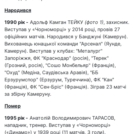
Народився
1990 рік -
Адольф Камган ТЕЙКУ
(фото 1)
, захисник.
Виступав у «Чорноморці» у 2014 році, провів 27
офіційних матчів. Народився у Банджуні (Камерун).
Вихованець юнацької команди "Арсенал" (Яунде,
Камерун). Виступав у клубах: "Металург"
Запоріжжя, ФК "Краснодар" (росія), "Терек"
(Грозний, росія), "Сошо Монбельяр" (Франція),
"Охуд" (Медіна, Саудівська Аравія), "ББ
Ерзурумспор" (Ерзурум, Туреччина), ФК "Кан"
(Франція), ФК "Сен-Бріс" (Франція). Зіграв 23 матчі
за збірну Камеруну.
Помер
1995 рік -
Анатолій Володимирович ТАРАСОВ,
нападник, тренер. Виступав у «Чорноморці»
(«Динамо») у 1939 році (11 матчів, 3 голи).