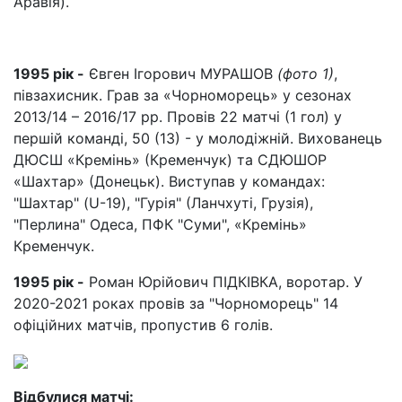
Аравія).
1995 рік -
Євген Ігорович МУРАШОВ
(фото 1)
,
півзахисник. Грав за «Чорноморець» у сезонах
2013/14 – 2016/17 рр. Провів 22 матчі (1 гол) у
першій команді, 50 (13) - у молодіжній. Вихованець
ДЮСШ «Кремінь» (Кременчук) та СДЮШОР
«Шахтар» (Донецьк). Виступав у командах:
"Шахтар" (U-19), "Гурія" (Ланчхуті, Грузія),
"Перлина" Одеса, ПФК "Суми", «Кремінь»
Кременчук.
1995 рік -
Роман Юрійович ПІДКІВКА, воротар. У
2020-2021 роках провів за "Чорноморець" 14
офіційних матчів, пропустив 6 голів.
Відбулися матчі: