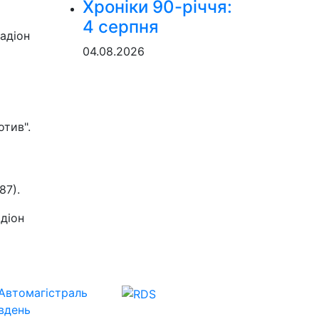
Хроніки 90-річчя:
4 серпня
адіон
04.08.2026
отив".
87).
діон