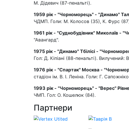
М. Дідевич (87-пенальті).
1959 рік - "Чорноморець" - "Динамо" Талл
ЧДМП. Голи: М. Колосов (35), К. Фурс (87)
1961 рік - "Суднобудівник" Миколаїв - 
"Авангард".
1975 рік - "Динамо" Тбілісі - "Чорноморе
Гол: Д. Кіпіані (88-пенальті). Вилучений:
1976 рік - "Спартак" Москва - "Чорномор
стадіон ім. В. І. Леніна. Голи: Г. Сапожнік
1993 рік - "Чорноморець" - "Верес" Рівне 
ЧМП. Гол: О. Кошелюк (84).
Партнери