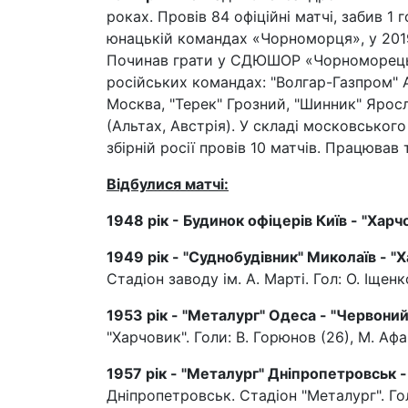
роках. Провів 84 офіційні матчі, забив 1
юнацькій командах «Чорноморця», у 201
Починав грати у СДЮШОР «Чорноморець
російських командах: "Волгар-Газпром" 
Москва, "Терек" Грозний, "Шинник" Ярос
(Альтах, Австрія). У складі московськог
збірній росії провів 10 матчів. Працюва
Відбулися матчі:
1948 рік - Будинок офіцерів Київ - "Харч
1949 рік - "Суднобудівник" Миколаїв - "
Стадіон заводу ім. А. Марті. Гол: О. Іщенк
1953 рік - "Металург" Одеса - "Червоний
"Харчовик". Голи: В. Горюнов (26), М. Афа
1957 рік - "Металург" Дніпропетровськ -
Дніпропетровськ. Стадіон "Металург". Голи