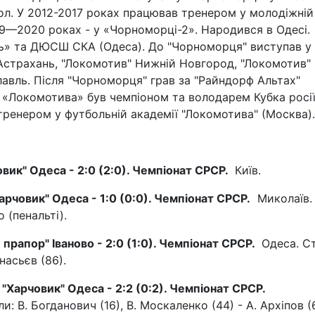
 гол. У 2012-2017 роках працював тренером у молодіжній
9—2020 роках - у «Чорноморці-2». Народився в Одесі.
» та ДЮСШ СКА (Одеса). До "Чорноморця" виступав у
Астрахань, "Локомотив" Нижній Новгород, "Локомотив"
лавль. Після "Чорноморця" грав за "Райндорф Альтах"
о «Локомотива» був чемпіоном та володарем Кубка росії
в тренером у футбольній академії "Локомотива" (Москва).
овик" Одеса - 2:0 (2:0). Чемпіонат СРСР.
Київ.
Харчовик" Одеса - 1:0 (0:0). Чемпіонат СРСР.
Миколаїв.
о (пенальті).
 прапор" Іваново - 2:0 (1:0). Чемпіонат СРСР.
Одеса. Ст
насьєв (86).
 "Харчовик" Одеса - 2:2 (0:2). Чемпіонат СРСР.
: В. Богданович (16), В. Москаленко (44) - А. Архіпов (6