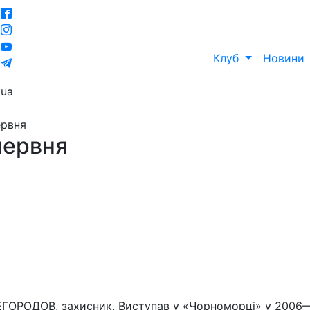
Клуб
Новини
ua
ервня
червня
ГОРОДОВ, захисник. Виступав у «Чорноморці» у 2006