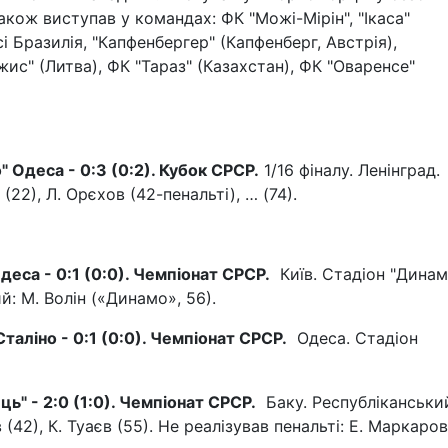
 Також виступав у командах: ФК "Можі-Мірін", "Ікаса"
і Бразилія, "Капфенбергер" (Капфенберг, Австрія),
жис" (Литва), ФК "Тараз" (Казахстан), ФК "Оваренсе"
" Одеса - 0:3 (0:2). Кубок СРСР.
1/16 фіналу. Ленінград.
ч (22), Л. Орєхов (42-пенальті), … (74).
деса - 0:1 (0:0). Чемпіонат СРСР.
Київ. Стадіон "Динамо
ий: М. Волін («Динамо», 56).
таліно - 0:1 (0:0). Чемпіонат СРСР.
Одеса. Стадіон
ь" - 2:0 (1:0). Чемпіонат СРСР.
Баку. Республіканськи
в (42), К. Туаєв (55). Не реалізував пенальті: Е. Маркаров