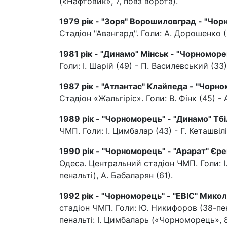
(«Нафтовик», 7, повз ворота).
1979 рік - "Зоря" Ворошиловград - "Чорн
Стадіон "Авангард". Голи: А. Дорошенко (8
1981 рік - "Динамо" Мінськ - "Чорноморец
Голи: І. Шарій (49) - П. Василевський (33)
1987 рік - "Атлантас" Клайпеда - "Чорномо
Стадіон «Жальгіріс». Голи: В. Фінк (45) -
1989 рік - "Чорноморець" - "Динамо" Тбілі
ЧМП. Голи: І. Цимбалар (43) - Г. Кеташвілі
1990 рік - "Чорноморець" - "Арарат" Єре
Одеса. Центральний стадіон ЧМП. Голи: І. Ц
пенальті), А. Бабаларян (61).
1992 рік - "Чорноморець" - "ЕВІС" Миколаї
стадіон ЧМП. Голи: Ю. Никифоров (38-пенал
пенальті: І. Цимбаларь («Чорноморець», 