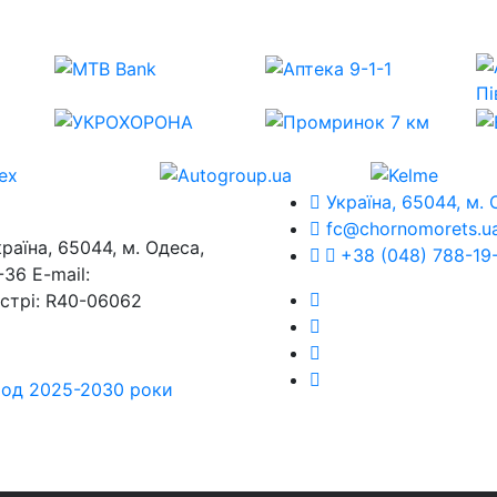
Україна, 65044, м. 
fc@chornomorets.u
на, 65044, м. Одеса,
+38 (048) 788-19
36 E-mail:
єстрі: R40-06062
еріод 2025-2030 роки