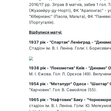
2016/17 рр. Зіграв 8 матчів, забив 1 гол.
(Жуазейру-ду-Норті), ФК "Арапонгас" - ус
"Хіберніанс" (Паола, Мальта), ФК "Паневе
(Португалія).
Відбулися матчі:
1937 рік - "Спартак" Ленінград - "Динамо
Стадіон ім. В. І. Леніна. Голи: І. Борисеви
1938 рік - "Локомотив" Київ - "Динамо" О
М. І. Єжова. Гол: Л. Орєхов (49). Вилучен
1954 рік - "Металург" Одеса - "Шахтар" С
"Харчовик". Гол: В. Самойлов (55).
1965 рік - "Нафтовик" Баку - "Чорноморец
стадіон ім. В. І. Леніна. Голи: Ю. Мелкумо