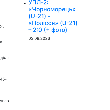
УПЛ-2:
«Чорноморець»
.
(U-21) -
«Полісся» (U-21)
".
– 2:0 (+ фото)
03.08.2026
а.
діон
(45-
зував