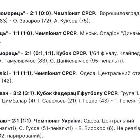
оморець" - 2:1 (0:0). Чемпіонат СРСР.
Ворошиловград
3) - О. Заваров (72), А. Куксов (75).
ь" - 1:1 (1:0). Чемпіонат СРСР.
Мінськ. Стадіон "Динамо
.
рець" - 2:1 (0:1, 1:1). Кубок СРСР.
1/64 фіналу. Клайпед
 А. Тамулявічюс (83), С. Данисявічюс (95-пенальті).
сі - 1:1 (1:1). Чемпіонат СРСР.
Одеса. Центральний ста
 (42).
ван - 3:2 (3:1). Кубок Федерації футболу СРСР.
Група 1.
имбалар (4), І. Савельєв (21), І. Гецко (43) - Т. Гспеян 
в - 2:1 (1:1). Чемпіонат України.
Одеса. Центральний
ьті), С. Гусєв (51-пенальті) - В. Високос (6). Не реалі
82, парирований).