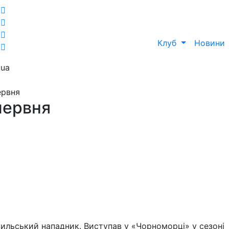
Клуб
Новини
ua
ервня
червня
ильський нападник. Виступав у «Чорноморці» у сезоні