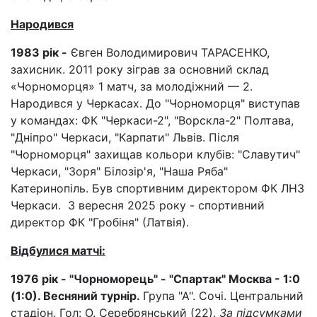
Народився
1983 рік -
Євген Володимирович ТАРАСЕНКО,
захисник. 2011 року зіграв за основний склад
«Чорноморця» 1 матч, за молодіжний — 2.
Народився у Черкасах. До "Чорноморця" виступав
у командах: ФК "Черкаси-2", "Ворскла-2" Полтава,
"Дніпро" Черкаси, "Карпати" Львів. Після
"Чорноморця" захищав кольори клубів: "Славутич"
Черкаси, "Зоря" Білозір'я, "Наша Ряба"
Катеринопіль. Був спортивним директором ФК ЛНЗ
Черкаси. З вересня 2025 року - спортивний
директор ФК "Гробіня" (Латвія).
Відбулися матчі:
1976 рік - "Чорноморець" - "Спартак" Москва - 1:0
(1:0). Весняний турнір.
Група "А". Сочі. Центральний
стадіон. Гол: О. Серебрянський (22).
За підсумками