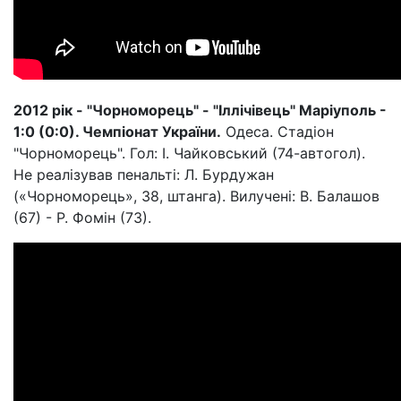
2012 рік - "Чорноморець" - "Іллічівець" Маріуполь -
1:0 (0:0). Чемпіонат України.
Одеса. Стадіон
"Чорноморець". Гол: І. Чайковський (74-автогол).
Не реалізував пенальті: Л. Бурдужан
(«Чорноморець», 38, штанга). Вилучені: В. Балашов
(67) - Р. Фомін (73).