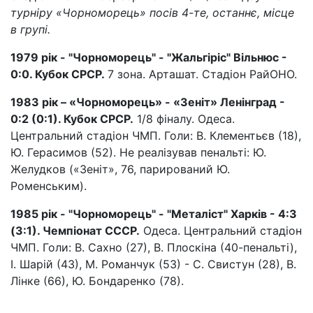
турніру «Чорноморець» посів 4-те, останнє, місце
в групі.
1979 рік - "Чорноморець" - "Жальгіріс" Вільнюс -
0:0. Кубок СРСР.
7 зона. Арташат. Стадіон РайОНО.
1983 рік – «Чорноморець» - «Зеніт» Ленінград -
0:2 (0:1). Кубок СРСР.
1/8 фіналу. Одеса.
Центральний стадіон ЧМП. Голи: В. Клементьєв (18),
Ю. Герасимов (52). Не реалізував пенальті: Ю.
Желудков («Зеніт», 76, парирований Ю.
Роменським).
1985 рік - "Чорноморець" - "Металіст" Харків - 4:3
(3:1). Чемпіонат СССР.
Одеса. Центральний стадіон
ЧМП. Голи: В. Сахно (27), В. Плоскіна (40-пенальті),
І. Шарій (43), М. Романчук (53) - С. Свистун (28), В.
Лінке (66), Ю. Бондаренко (78).