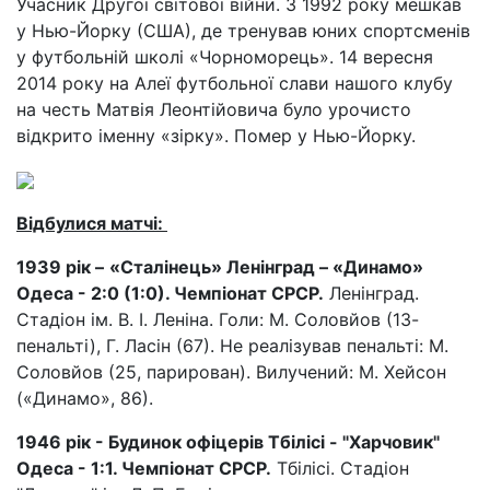
Учасник Другої світової війни. З 1992 року мешкав
у Нью-Йорку (США), де тренував юних спортсменів
у футбольній школі «Чорноморець». 14 вересня
2014 року на Алеї футбольної слави нашого клубу
на честь Матвія Леонтійовича було урочисто
відкрито іменну «зірку». Помер у Нью-Йорку.
Відбулися матчі:
1939 рік –
«Сталінець» Ленінград – «Динамо»
Одеса - 2:0 (1:0). Чемпіонат СРСР.
Ленінград.
Стадіон ім. В. І. Леніна. Голи: М. Соловйов (13-
пенальті), Г. Ласін (67). Не реалізував пенальті: М.
Соловйов (25, парирован). Вилучений: М. Хейсон
(«Динамо», 86).
1946 рік - Будинок офіцерів Тбілісі - "Харчовик"
Одеса - 1:1. Чемпіонат СРСР.
Тбілісі. Стадіон