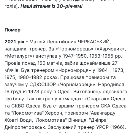
голів).
Наші вітання із 30-річчям!
Помер
2021
рік
- Матвій Леонтійович ЧЕРКАСЬКИЙ,
нападник, тренер. За «Чорноморець» («Харчовик»,
«Металург») виступав у 1947-1950, 1953-1955 рр.
Провів понад 150 матчів, забив щонайменше 27
м'ячів. Був тренером «Чорноморця» у 1964—1973,
1975, 1980–1982 роках. Працював тренером та
завучем у СДЮСШОР «Чорноморець». Народився
19 грудня 1923 року в Одесі. Вихованець одеського
футболу. Також грав у командах: «Спартак» Одеса
та СКВО Одеса. Був старшим тренером СКА Одеса
та "Локомотива" Херсон, тренером "Авангарду"
Жовті Води, "Локомотива" Вінниця, "Дніпра"
Дніпропетровськ. Заслужений тренер УРСР (1966).