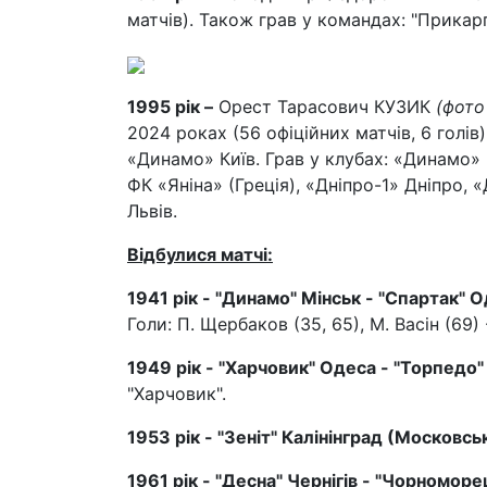
матчів). Також грав у командах: "Прикар
1995 рік –
Орест Тарасович КУЗИК
(фото
2024 роках (56 офіційних матчів, 6 голі
«Динамо» Київ. Грав у клубах: «Динамо» 
ФК «Яніна» (Греція), «Дніпро-1» Дніпро, 
Львів.
Відбулися матчі:
1941 рік - "Динамо" Мінськ - "Спартак" О
Голи: П. Щербаков (35, 65), М. Васін (69)
1949 рік - "Харчовик" Одеса - "Торпедо"
"Харчовик".
1953 рік - "Зеніт" Калінінград (Московсь
1961 рік - "Десна" Чернігів - "Чорноморе