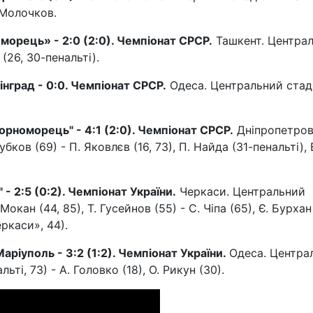
 Молочков.
оморець
»
- 2:0 (2:0). Чемпіонат СРСР.
Ташкент. Центра
(26, 30-пенальті).
інград - 0:0. Чемпіонат СРСР.
Одеса. Центральний стад
Чорноморець" - 4:1 (2:0). Чемпіонат СРСР.
Дніпропетров
бков (69) - П. Яковлєв (16, 73), П. Найда (31-пенальті), 
- 2:5 (0:2). Чемпіонат України.
Черкаси. Центральний
Мокан (44, 85), Т. Гусейнов (55) - С. Чіпа (65), Є. Бурхан
ркаси», 44).
Маріуполь - 3:2 (1:2). Чемпіонат України.
Одеса. Центра
ьті, 73) - А. Головко (18), О. Рикун (30).