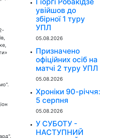
Гіоргі Робакідзе
увійшов до
збірної 1 туру
УПЛ
2-
в,
05.08.2026
ке,
Призначено
ти»
офіційних осіб на
матчі 2 туру УПЛ
05.08.2026
мо".
Хроніки 90-річчя:
5 серпня
іон
05.08.2026
У СУБОТУ -
НАСТУПНИЙ
ард".