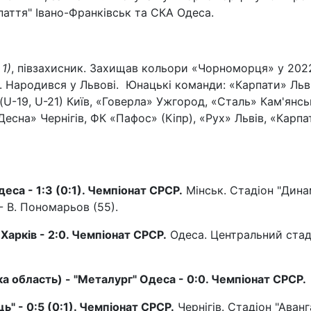
паття" Івано-Франківськ та СКА Одеса.
 1)
, півзахисник. Захищав кольори «Чорноморця» у 202
в). Народився у Львові. Юнацькі команди: «Карпати» Льві
(U-19, U-21) Київ, «Говерла» Ужгород, «Сталь» Кам'янсь
«Десна» Чернігів, ФК «Пафос» (Кіпр), «Рух» Львів, «Карпа
деса - 1:3 (0:1). Чемпіонат СРСР.
Мінськ. Стадіон "Дина
 - В. Пономарьов (55).
 Харків - 2:0. Чемпіонат СРСР.
Одеса. Центральний стад
ка обл
асть
) - "Металург" Одеса - 0:0. Чемпіонат СРСР.
ць" - 0:5 (0:1). Чемпіонат СРСР.
Чернігів. Стадіон "Аванг