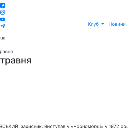
Клуб
Новини
ua
травня
 травня
КИЙ, захисник. Виступав у «Чорноморці» у 1972 роц