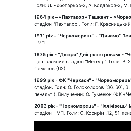
Голи: Л. Чеботарьов-2, А. Колдаков-2, М.
1964 рік
–
«
Пахтакор
»
Ташкент
–
«
Чорн
стадіон "Пахтакор". Голи: Г. Красницький 
1971 рік - "Чорноморець" - "Динамо" Лен
ЧМП.
1975 рік - "Дніпро" Дніпропетровськ - "
Центральний стадіон "Метеор". Голи: В. Зу
Семенов (63).
1999 рік - ФК "Черкаси" - "Чорноморець" 
стадіон. Голи: О. Голоколосов (36, 60), В. 
пенальті). Вилучений: О. Гуменюк (ФК «Че
2003 рік - "Чорноморець" - "Іллічівець" 
стадіон ЧМП. Голи: О. Косирін (12, 51-пенал