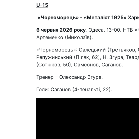
U
-15
«Чорноморець» -
«Металіст 1925» Харкі
6 червня 2026 року.
Одеса. 13-00. НТБ «
Артеменко (Миколаїв).
«Чорноморець»: Салецький (Третьяков, 62)
Репужинський (Піляк, 62), Н. Згура, Твар
(Сотніков, 50), Самсонов, Саганов.
Тренер – Олександр Згура.
Голи: Саганов (4-пенальті, 22).