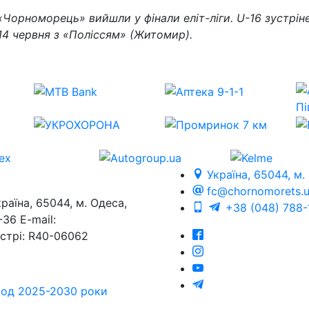
Чорноморець» вийшли у фінали еліт-ліги.
U-16 зустрін
 14 червня з «Поліссям» (Житомир).
Україна, 65044, м.
fc@chornomorets.
на, 65044, м. Одеса,
+38 (048) 788-
36 E-mail:
єстрі: R40-06062
еріод 2025-2030 роки