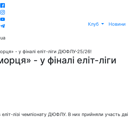
Клуб
Новини
ua
рця» - у фіналі еліт-ліги ДЮФЛУ-25/26!
рця» - у фіналі еліт-ліги
 в еліт-лізі чемпіонату ДЮФЛУ. В них прийняли участь дв