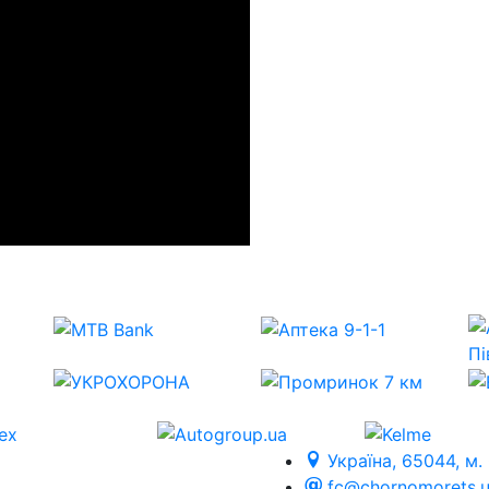
Україна, 65044, м.
fc@chornomorets.