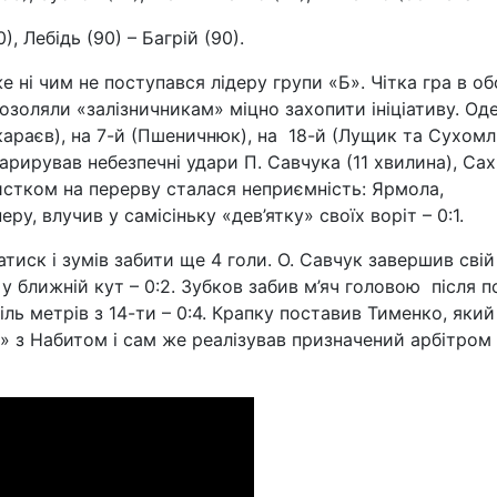
, Лебідь (90) – Багрій (90).
ні чим не поступався лідеру групи «Б». Чітка гра в об
озоляли «залізничникам» міцно захопити ініціативу. Од
караєв), на 7-й (Пшеничнюк), на 18-й (Лущик та Сухомл
арирував небезпечні удари П. Савчука (11 хвилина), Сах
вистком на перерву сталася неприємність: Ярмола,
ру, влучив у самісіньку «дев’ятку» своїх воріт – 0:1.
иск і зумів забити ще 4 голи. О. Савчук завершив свій
 ближній кут – 0:2. Зубков забив м’яч головою після п
ль метрів з 14-ти – 0:4. Крапку поставив Тименко, який
» з Набитом і сам же реалізував призначений арбітром