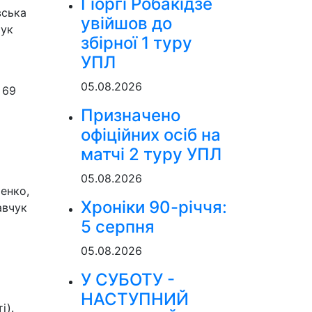
Гіоргі Робакідзе
вська
увійшов до
чук
збірної 1 туру
УПЛ
05.08.2026
 69
Призначено
офіційних осіб на
матчі 2 туру УПЛ
05.08.2026
тенко,
Хроніки 90-річчя:
авчук
5 серпня
05.08.2026
У СУБОТУ -
НАСТУПНИЙ
і).