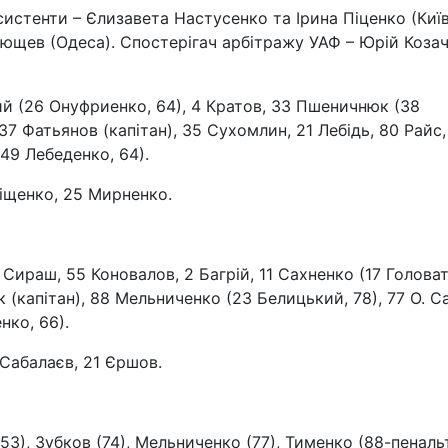
систенти – Єлизавета Настусенко та Ірина Піценко (Киї
тющев (Одеса). Спостерігач арбітражу УАФ – Юрій Коза
й (26 Онуфриенко, 64), 4 Кратов, 33 Пшеничнюк (38
 37 Фатьянов (капітан), 35 Сухомлин, 21 Лебідь, 80 Райс,
49 Лебеденко, 64).
Тіщенко, 25 Мирненко.
 Сираш, 55 Коновалов, 2 Багрій, 11 Сахненко (17 Голова
ук (капітан), 88 Мельниченко (23 Белицький, 78), 77 О. С
нко, 66).
6 Сабалаєв, 21 Єршов.
3), Зубков (74), Мельниченко (77), Тименко (88-пенальт