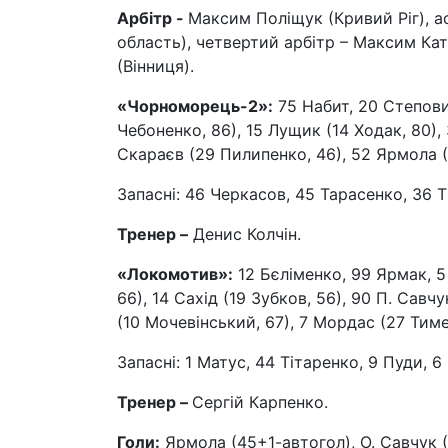
Арбітр -
Максим Поліщук (Кривий Ріг), а
область), четвертий арбітр – Максим Ка
(Вінниця).
«Чорноморець-2»:
75 Набит, 20 Степови
Чебоненко, 86), 15 Лущик (14 Ходак, 80),
Скараєв (29 Пилипенко, 46), 52 Ярмола (
Запасні: 46 Черкасов, 45 Тарасенко, 36 
Тренер –
Денис Колчін.
«Локомотив»:
12 Бєліменко, 99 Ярмак, 5
66), 14 Сахід (19 Зубков, 56), 90 П. Савч
(10 Мочевінський, 67), 7 Мордас (27 Тиме
Запасні: 1 Матус, 44 Тітаренко, 9 Пуди, 
Тренер –
Сергій Карпенко.
Голи:
Ярмола (45+1-автогол), О. Савчук (5