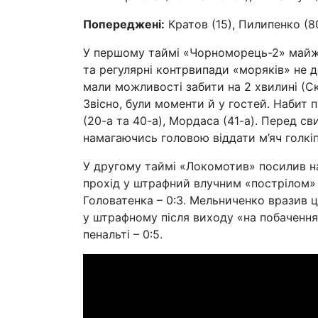
Попереджені:
Кратов (15), Пилипенко (80)
У першому таймі «Чорноморець-2» майже 
та регулярні контрвипади «моряків» не д
мали можливості забити на 2 хвилині (С
Звісно, були моменти й у гостей. Набит п
(20-а та 40-а), Мордаса (41-а). Перед с
намагаючись головою віддати м’яч голкіпе
У другому таймі «Локомотив» посилив нат
прохід у штрафний влучним «пострілом» у
Головатенка – 0:3. Мельниченко вразив ці
у штрафному після виходу «на побачення
пенальті – 0:5.