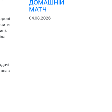
ДОМАШНІЙ
МАТЧ
04.08.2026
ороні
есити
ин).
іда
одачі
 впав