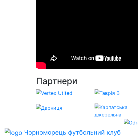
Партнери
Чорноморець
футбольний клуб