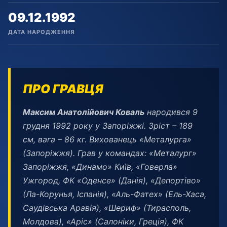
09.12.1992
ДАТА НАРОДЖЕННЯ
ПРО ГРАВЦЯ
Максим
Анатолійович
Коваль
народився 9
грудня 1992 року у Запоріжжі. Зріст – 189
см, вага – 86 кг. Вихованець «Металурга»
(Запоріжжя). Грав у командах: «Металург»
Запоріжжя, «Динамо» Київ, «Говерла»
Ужгород, ФК «Оденсе» (Данія), «Депортіво»
(Ла-Корунья, Іспанія), «Аль-Фатех» (Ель-Хаса,
Саудівська Аравія), «Шериф» (Тирасполь,
Молдова), «Аріс» (Салоніки, Греція), ФК