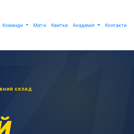
Команди
Матчі
Квитки
Академія
Контакти
ОВНИЙ СКЛАД
Й