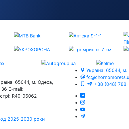
Україна, 65044, м.
fc@chornomorets.
на, 65044, м. Одеса,
+38 (048) 788-
36 E-mail:
єстрі: R40-06062
еріод 2025-2030 роки