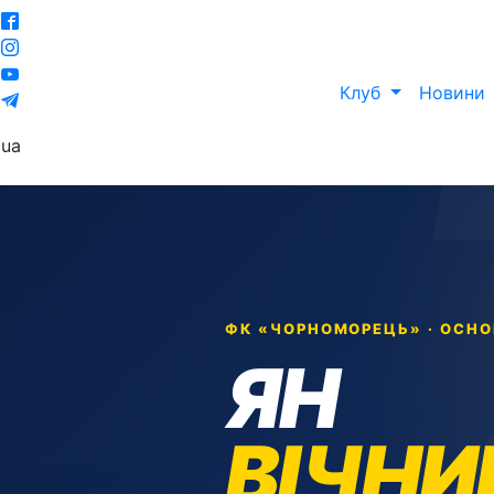
Клуб
Новини
ua
ФК «ЧОРНОМОРЕЦЬ» · ОСН
ЯН
ВІЧНИ