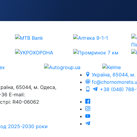
Україна, 65044, м.
fc@chornomorets.
на, 65044, м. Одеса,
+38 (048) 788-
36 E-mail:
єстрі: R40-06062
еріод 2025-2030 роки