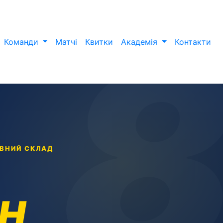
Команди
Матчі
Квитки
Академія
Контакти
ОВНИЙ СКЛАД
Н