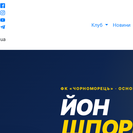
Клуб
Новини
ua
ФК «ЧОРНОМОРЕЦЬ» · ОСН
ЙОН
ШПОР