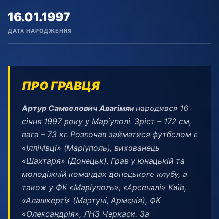
16.01.1997
ДАТА НАРОДЖЕННЯ
ПРО ГРАВЦЯ
Артур Самвелович Авагімян
народився 16
січня 1997 року у Маріуполі. Зріст – 172 см,
вага – 73 кг.
Розпочав займатися футболом в
«Іллічівці» (Маріуполь), вихованець
«Шахтаря» (Донецьк). Грав у юнацькій та
молодіжній командах донецького клубу, а
також у ФК «Маріуполь», «Арсеналі» Київ,
«Алашкерті» (Мартуні, Арменія), ФК
«Олександрія», ЛНЗ Черкаси. За