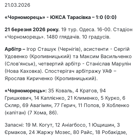
21.03.2026
«Чорноморець» - ЮКСА Тарас
і
вка – 1:0 (0:0)
21 березня 2026
року.
19 тур. Одеса. 16-00. Стадіон
«Чорноморець». 1480 глядачів. 10 градусів.
Арбітр –
Ігор Сташук (Чернігів), асистенти - Сергій
Удовенко (Кропивницький) та Максим Васильченко
(Слов'янськ), четвертий арбітр - Станіслав Марулін
(Нова Каховка). Спостерігач арбітражу УАФ –
Ярослав Кириченко (Кропивницький).
«Чорноморець»:
35 Коваль, 4 Кратов, 94
Гришкевич, 14 Каплієнко, 21 Клименко, 5 Курко, 6
Скляр, 69 Авагімян, 77 Герич, 11 Попов, 9 Хобленко
(капітан) (7 Хома, 86).
Запасні: 19 М. Когут, 12 Аніагбосо, 1 Ющишин, 3
Єрмаков, 24 Жаржу Мозес, 80 Райс, 18 Робакідзе,