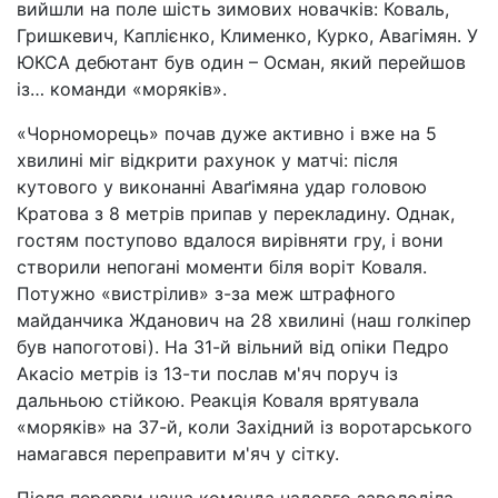
вийшли на поле шість зимових новачків: Коваль,
Гришкевич, Каплієнко, Клименко, Курко, Авагімян. У
ЮКСА дебютант був один – Осман, який перейшов
із… команди «моряків».
«Чорноморець» почав дуже активно і вже на 5
хвилині міг відкрити рахунок у матчі: після
кутового у виконанні Аваґімяна удар головою
Кратова з 8 метрів припав у перекладину. Однак,
гостям поступово вдалося вирівняти гру, і вони
створили непогані моменти біля воріт Коваля.
Потужно «вистрілив» з-за меж штрафного
майданчика Жданович на 28 хвилині (наш голкіпер
був напоготові). На 31-й вільний від опіки Педро
Акасіо метрів із 13-ти послав м'яч поруч із
дальньою стійкою. Реакція Коваля врятувала
«моряків» на 37-й, коли Західний із воротарського
намагався переправити м'яч у сітку.
Після перерви наша команда надовго заволоділа