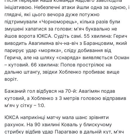
ініціативою. Небезпечні атаки йшли одна за одною, і
глядачі, які цього вечора дуже потужно
підтримували «Чорноморець», кілька разів були
змушені хапатися за голови: м'яч буквально не
йшов ворота ЮКСА. Судіть самі. 55 хвилина: Герич
виводить Авагимяна віч-на-віч з Баранцовим, який
парирує удар «моряка», сліду добивання від
Герича, але на шляху «снаряда» виявляється Осман
– кутовий. 66 хвилина: Попов прострілює на
дальню штангу, звідки Хобленко пробиває вище
воріт.
Бажаний гол відбувся на 70-й: Авагімян подав
кутовий, а Хобленко з 3 метрів головою відправив
м'яч у сітку – 1:0.
ЮКСА наприкінці матчу мала шанс зрівняти
рахунок. На 90 хвилині Коваль у блискучому
стрибку відбив удар Парагваю в дальній кут, м'яч