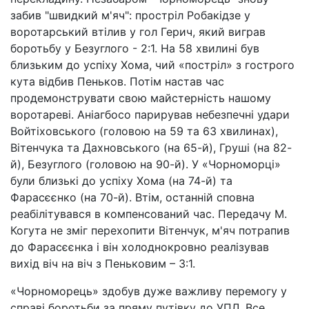
забив "швидкий м'яч": простріл Робакідзе у
воротарський втілив у гол Герич, який виграв
боротьбу у Безуглого - 2:1. На 58 хвилині був
близьким до успіху Хома, чий «постріл» з гострого
кута відбив Пеньков. Потім настав час
продемонструвати свою майстерність нашому
воротареві. Аніагбосо парирував небезпечні удари
Войтіховського (головою на 59 та 63 хвилинах),
Вітенчука та Дахновського (на 65-й), Груші (на 82-
й), Безуглого (головою на 90-й). У «Чорноморці»
були близькі до успіху Хома (на 74-й) та
Фарасєєнко (на 70-й). Втім, останній сповна
реабілітувався в компенсований час. Передачу М.
Когута не зміг перехопити Вітенчук, м'яч потрапив
до Фарасєєнка і він холоднокровно реалізував
вихід віч на віч з Пеньковим – 3:1.
«Чорноморець» здобув дуже важливу перемогу у
справі боротьби за пряму путівку до УПЛ. Все