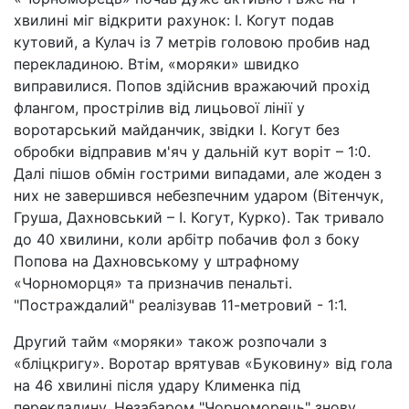
хвилині міг відкрити рахунок: І. Когут подав
кутовий, а Кулач із 7 метрів головою пробив над
перекладиною. Втім, «моряки» швидко
виправилися. Попов здійснив вражаючий прохід
флангом, прострілив від лицьової лінії у
воротарський майданчик, звідки І. Когут без
обробки відправив м'яч у дальній кут воріт – 1:0.
Далі пішов обмін гострими випадами, але жоден з
них не завершився небезпечним ударом (Вітенчук,
Груша, Дахновський – І. Когут, Курко). Так тривало
до 40 хвилини, коли арбітр побачив фол з боку
Попова на Дахновському у штрафному
«Чорноморця» та призначив пенальті.
"Постраждалий" реалізував 11-метровий - 1:1.
Другий тайм «моряки» також розпочали з
«бліцкригу». Воротар врятував «Буковину» від гола
на 46 хвилині після удару Клименка під
перекладину. Незабаром "Чорноморець" знову