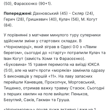
(50), Фарасєєнко (90+1).
Попереджені:
Дахновський (45) - Скляр (24),
Герич (28), Гришкевич (40), Кулач (56), М. Когут
(84).
У порівнянні з матчами минулого туру суперники
здійснили зміни у стартових складах. В
«Чорноморці», який зіграв в Одесі 0:0 з «Лівим
берегом», сьогодні до «старту» потрапили Кулач та
Іван Когут (замість Хоми та Фарасєєнко).
«Буковина» 15 травня перемогла на виїзді ЮКСА
(5:0), але на матч проти «моряків» замінила одразу
5 виконавців у першій «11». На лаву запасних
перейшли Каневцев, Прокопчук, Морговський,
Тищенко, отримав важку травму Стасюк. Сьогодні
з перших хвилин на поле вийшли: Пеньков,
Безуглий, Саків, Гакман та Груша.
«Чорноморець» почав дуже активно і вже на 1