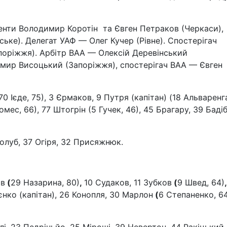
тенти Володимир Коротін та Євген Петраков (Черкаси),
ське). Делегат УАФ — Олег Кучер (Рівне). Спостерігач
оріжжя). Арбітр ВАА — Олексій Деревінський
мир Висоцький (Запоріжжя), спостерігач ВАА — Євген
0 Ієде, 75), 3 Єрмаков, 9 Путря (капітан) (18 Альваренга
мес, 66), 77 Штогрін (5 Гучек, 46), 45 Брагару, 39 Бадіб
 Голуб, 37 Огіря, 32 Присяжнюк.
ів
(
29 Назарина, 80)
,
10 Судаков, 11 Зубков
(
9 Швед, 64)
єнко (капітан), 26 Конопля, 30 Марлон
(
6 Степаненко, 6