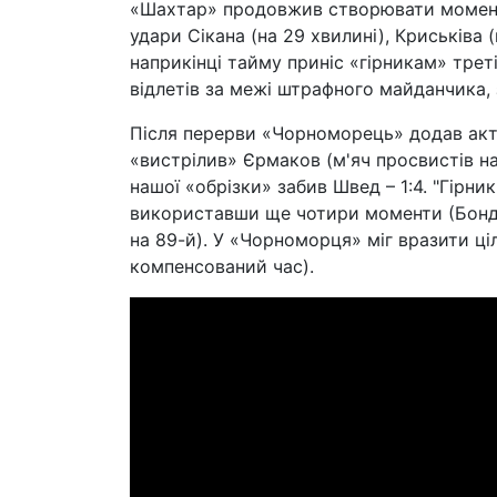
«Шахтар» продовжив створювати моменти
удари Сікана (на 29 хвилині), Криськіва 
наприкінці тайму приніс «гірникам» треті
відлетів за межі штрафного майданчика, 
Після перерви «Чорноморець» додав актив
«вистрілив» Єрмаков (м'яч просвистів на
нашої «обрізки» забив Швед – 1:4. "Гірн
використавши ще чотири моменти (Бондар
на 89-й). У «Чорноморця» міг вразити ці
компенсований час).