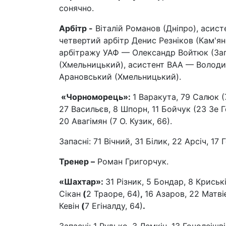
сонячно.
Арбітр -
Віталій Романов (Дніпро), асис
четвертий арбітр Денис Резніков (Кам'ян
арбітражу УАФ — Олександр Войтюк (Зап
(Хмельницький), асистент ВАА — Володи
Арановський (Хмельницький).
«Чорноморець»:
1 Варакута, 79 Салюк (7
27 Васильєв, 8 Шпорн, 11 Бойчук (23 Зе Го
20 Авагімян (7 О. Кузик, 66).
Запасні: 71 Вічний, 31 Білик, 22 Арсіч, 17
Тренер –
Роман Григорчук.
«Шахтар»:
31 Різник, 5 Бондар, 8 Криськ
Сікан
(
2 Траоре, 64)
,
16 Азаров, 22 Матві
Кевін
(
7 Егіналду, 64)
.