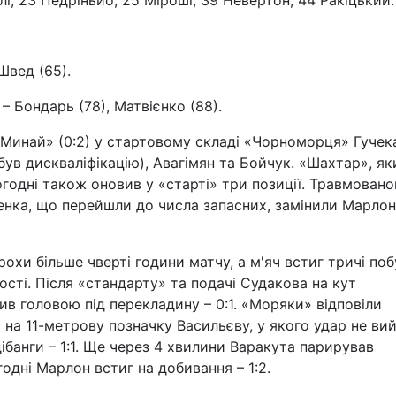
ілі, 23 Педріньйо, 25 Міроші, 39 Невертон, 44 Ракіцький.
 Швед (65).
 – Бондарь (78), Матвієнко (88).
«Минай» (0:2) у стартовому складі «Чорноморця» Гучек
був дискваліфікацію), Авагімян та Бойчук. «Шахтар», як
ьогодні також оновив у «старті» три позиції. Травмовано
енка, що перейшли до числа запасних, замінили Марлон
хи більше чверті години матчу, а м'яч встиг тричі по
ості. Після «стандарту» та подачі Судакова на кут
 головою під перекладину – 0:1. «Моряки» відповіли
 на 11-метрову позначку Васильєву, у якого удар не ви
дібанги – 1:1. Ще через 4 хвилини Варакута парирував
одні Марлон встиг на добивання – 1:2.