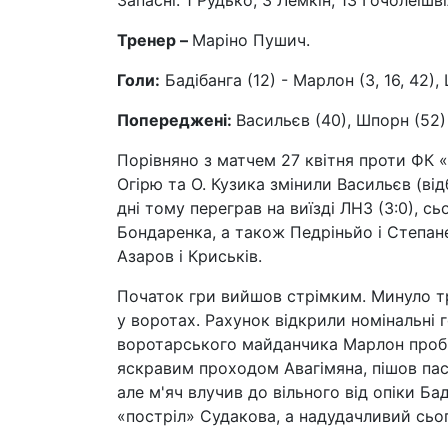
Запасні: 1 Рудько, 3 Лемкін, 13 Гочолеішв
Тренер –
Маріно Пушич.
Голи:
Бадібанга (12) - Марлон (3, 16, 42),
Попереджені:
Васильєв (40), Шпорн (52)
Порівняно з матчем 27 квітня проти ФК 
Огірю та О. Кузика змінили Васильєв (від
дні тому переграв на виїзді ЛНЗ (3:0), с
Бондаренка, а також Педріньйо і Степан
Азаров і Криськів.
Початок гри вийшов стрімким. Минуло тро
у воротах. Рахунок відкрили номінальні г
воротарського майданчика Марлон пробив
яскравим проходом Авагімяна, пішов пас
але м'яч влучив до вільного від опіки Ба
«постріл» Судакова, а надудачливий сьог