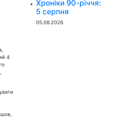
Хроніки 90-річчя:
5 серпня
05.08.2026
а,
ий 4
го
,
бувати
йшов,