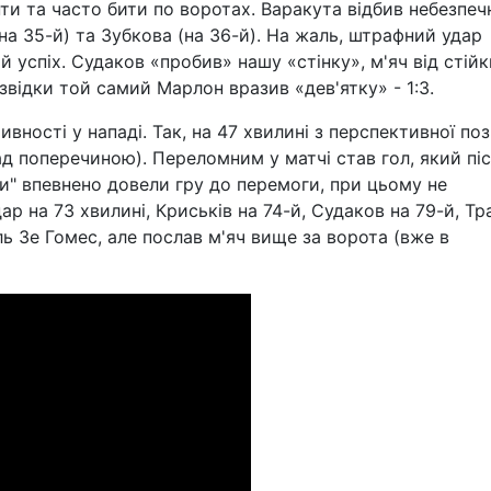
 та часто бити по воротах. Варакута відбив небезпеч
(на 35-й) та Зубкова (на 36-й). На жаль, штрафний удар
й успіх. Судаков «пробив» нашу «стінку», м'яч від стійк
звідки той самий Марлон вразив «дев'ятку» - 1:3.
ності у нападі. Так, на 47 хвилині з перспективної поз
д поперечиною). Переломним у матчі став гол, який пі
ики" впевнено довели гру до перемоги, при цьому не
 на 73 хвилині, Криськів на 74-й, Судаков на 79-й, Тр
ль Зе Гомес, але послав м'яч вище за ворота (вже в