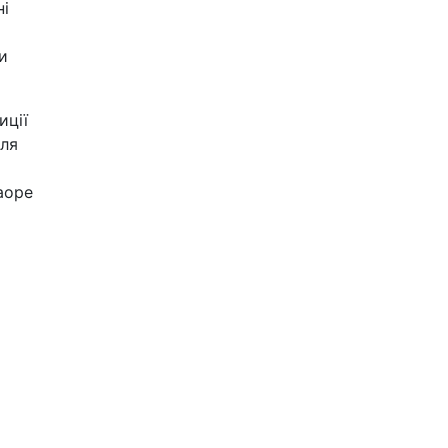
ні
и
иції
сля
аоре