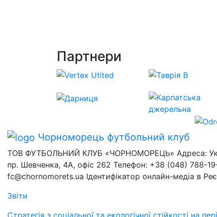
Партнери
Чорноморець
футбольний клуб
ТОВ ФУТБОЛЬНИЙ КЛУБ «ЧОРНОМОРЕЦЬ» Адреса: Украї
пр. Шевченка, 4А, офіс 262 Телефон: +38 (048) 788-19-
fc@chornomorets.ua Ідентифікатор онлайн-медіа в Ре
Звіти
Стратегія з соціальної та екологічної стійкості на п