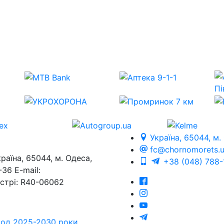
Україна, 65044, м.
fc@chornomorets.
на, 65044, м. Одеса,
+38 (048) 788-
36 E-mail:
єстрі: R40-06062
еріод 2025-2030 роки