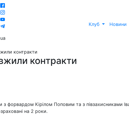
Клуб
Новини
ua
вжили контракти
вжили контракти
з форвардом Кірілом Поповим та з півзахисниками Ів
зраховані на 2 роки.