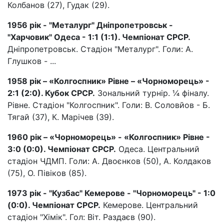
Колбанов (27), Гудак (29).
1956 рік - "Металург" Дніпропетровськ -
"Харчовик" Одеса - 1:1 (1:1). Чемпіонат СРСР.
Дніпропетровськ. Стадіон "Металург". Голи: А.
Глушков - ...
1958 рік – «Колгоспник» Рівне – «Чорноморець» -
2:1 (2:0). Кубок СРСР.
Зональний турнір. ¼ фіналу.
Рівне. Стадіон "Колгоспник". Голи: В. Соловйов - Б.
Тягай (37), К. Марічев (39).
1960 рік – «Чорноморець» - «Колгоспник» Рівне -
3:0 (0:0). Чемпіонат СРСР.
Одеса. Центральний
стадіон ЧДМП. Голи: А. Двоєнков (50), А. Колдаков
(75), О. Півіков (85).
1973 рік - "Кузбас" Кемерове - "Чорноморець" - 1:0
(0:0). Чемпіонат СРСР.
Кемерове. Центральний
стадіон "Хімік". Гол: Віт. Раздаєв (90).