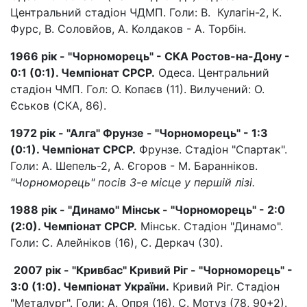
Центральний стадіон ЧДМП. Голи: В. Кулагін-2, К.
Фурс, В. Соловйов, А. Колдаков - А. Торбін.
1966 рік - "Чорноморець" - СКА Ростов-на-Дону -
0:1 (0:1). Чемпіонат СРСР.
Одеса. Центральний
стадіон ЧМП. Гол: О. Копаєв (11). Вилучений: О.
Єськов (СКА, 86).
1972 рік - "Алга" Фрунзе - "Чорноморець" - 1:3
(0:1). Чемпіонат СРСР.
Фрунзе. Стадіон "Спартак".
Голи: А. Шепель-2, А. Єгоров - М. Баранніков.
"Чорноморець" посів 3-е місце у першій лізі.
1988 рік - "Динамо" Мінськ - "Чорноморець" - 2:0
(2:0). Чемпіонат СРСР.
Мінськ. Стадіон "Динамо".
Голи: С. Алейніков (16), С. Деркач (30).
2007 рік - "Кривбас" Кривий Ріг - "Чорноморець" -
3:0 (1:0). Чемпіонат України.
Кривий Ріг. Стадіон
"Металург". Голи: А. Опря (16), С. Мотуз (78, 90+2).