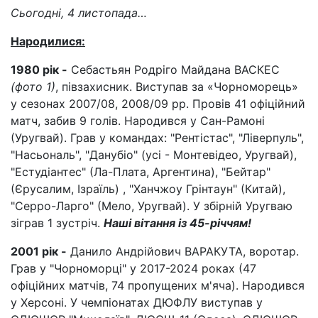
Сьогодні, 4 листопада…
Народилися:
1980 рік -
Себастьян Родріго Майдана ВАСКЕС
(фото 1)
, півзахисник. Виступав за «Чорноморець»
у сезонах 2007/08, 2008/09 рр. Провів 41 офіційний
матч, забив 9 голів. Народився у Сан-Рамоні
(Уругвай). Грав у командах: "Рентістас", "Ліверпуль",
"Насьональ", "Данубіо" (усі - Монтевідео, Уругвай),
"Естудіантес" (Ла-Плата, Аргентина), "Бейтар"
(Єрусалим, Ізраїль) , "Ханчжоу Грінтаун" (Китай),
"Серро-Ларго" (Мело, Уругвай). У збірній Уругваю
зіграв 1 зустріч.
Наші вітання із 45-річчям!
2001 рік -
Данило Андрійович ВАРАКУТА, воротар.
Грав у "Чорноморці" у 2017-2024 роках (47
офіційних матчів, 74 пропущених м'яча). Народився
у Херсоні. У чемпіонатах ДЮФЛУ виступав у