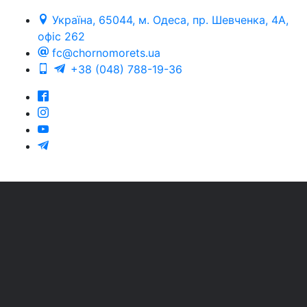
Україна, 65044, м. Одеса, пр. Шевченка, 4А,
офіс 262
fc@chornomorets.ua
+38 (048) 788-19-36