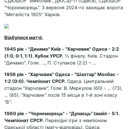
СДЮШОР "Миколаїв", ДЮСШ-11 (Одеса), СДЮШОР
"Чорноморець". З вересня 2024-го захищає ворота
"Металіста 1925" Харків.
Відбулися матчі:
1945 рік - "Динамо" Київ - "Харчовик" Одеса - 2:2
(1:0, 0:1, 1:1). Кубок УРСР.
½ фіналу. Київ. Стадіон
"Динамо". Голи: …, П. Ступаков (2:2) – …
1956 рік - "Харчовик" Одеса - "Шахтар" Мосбас -
1:2 (0:0). Чемпіонат СРСР.
Одеса. Центральний
стадіон "Харчовик". Голи: В. Меркулов (60) - ... (73),
... (85).
"Харчовик" посів 15 місце в 1-й зоні класу
"Б".
1960 рік - "Чорноморець" - "Дунаєць" Ізмаїл - 5:1.
Чемпіонат СРСР.
Перехідні ігри з чемпіоном
Одеської області (матч-відповідь). Одеса.