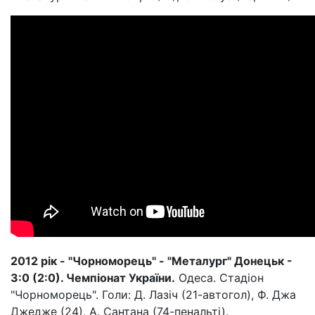
2012 рік - "Чорноморець" - "Металург" Донецьк -
3:0 (2:0). Чемпіонат України.
Одеса. Стадіон
"Чорноморець". Голи: Д. Лазіч (21-автогол), Ф. Джа
Джедже (24), А. Сантана (74-пенальті).