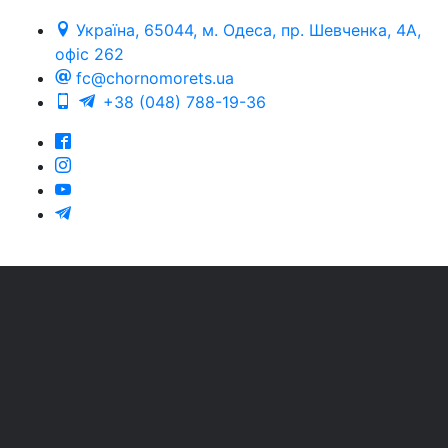
Україна, 65044, м. Одеса, пр. Шевченка, 4А,
офіс 262
fc@chornomorets.ua
+38 (048) 788-19-36