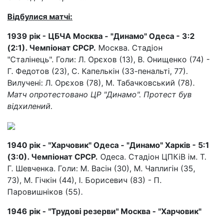
Відбулися матчі:
1939 рік - ЦБЧА Москва - "Динамо" Одеса - 3:2
(2:1). Чемпіонат СРСР.
Москва. Стадіон
"Сталінець". Голи: Л. Орєхов (13), В. Онищенко (74) -
Г. Федотов (23), С. Капелькін (33-пенальті, 77).
Вилучені: Л. Орєхов (78), М. Табачковський (78).
Матч опротестовано ЦР "Динамо". Протест був
відхилений.
1940 рік - "Харчовик" Одеса - "Динамо" Харків - 5:1
(3:0). Чемпіонат СРСР.
Одеса. Стадіон ЦПКіВ ім. Т.
Г. Шевченка. Голи: М. Васін (30), М. Чаплигін (35,
73), М. Гічкін (44), І. Борисевич (83) - П.
Паровишніков (55).
1946 рік - "Трудові резерви" Москва - "Харчовик"