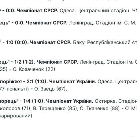
у - 0:0. Чемпіонат СРСР.
Одеса. Центральний стадіон Ч
ець" - 0:0. Чемпіонат СРСР.
Ленінград. Стадіон ім. С. М.
 - 1:0 (0:0). Чемпіонат СРСР.
Баку. Республіканський с
ць" - 1:2 (1:2). Чемпіонат СРСР.
Ленінград. Стадіон ім. С
(35) - О. Козаченок (22).
поріжжя - 2:1 (1:0). Чемпіонат України.
Одеса. Централ
77-пенальті) - О. Заєць (67).
рець" - 1:4 (1:0). Чемпіонат України.
Охтирка. Стадіо
околосов (71), В. Терещенко (85), С. Ткаченко (88) - О. М
 парирований).