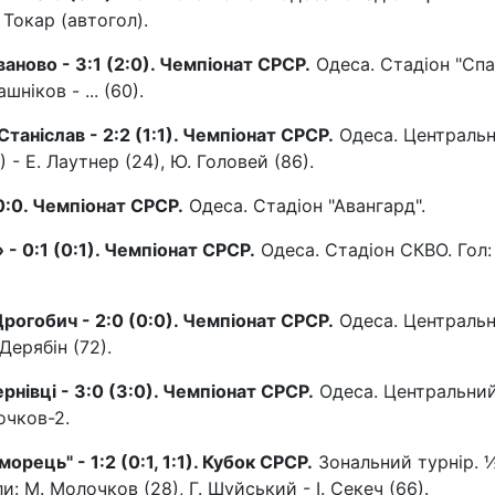
 Токар (автогол).
ваново - 3:1 (2:0). Чемпіонат СРСР.
Одеса. Стадіон "Спа
шніков - ... (60).
Станіслав - 2:2 (1:1). Чемпіонат СРСР.
Одеса. Централь
) - Е. Лаутнер (24), Ю. Головей (86).
0:0. Чемпіонат СРСР.
Одеса. Стадіон "Авангард".
- 0:1 (0:1). Чемпіонат СРСР.
Одеса. Стадіон СКВО. Гол: 
рогобич - 2:0 (0:0). Чемпіонат СРСР.
Одеса. Централь
Дерябін (72).
рнівці - 3:0 (3:0). Чемпіонат СРСР.
Одеса. Центральни
очков-2.
орець" - 1:2 (0:1, 1:1). Кубок СРСР.
Зональний турнір. 
ли: М. Молочков (28), Г. Шуйський - І. Секеч (66).