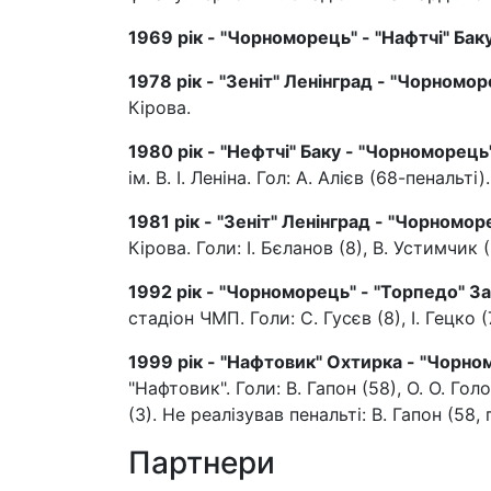
1969 рік - "Чорноморець" - "Нафтчі" Бак
1978 рік - "Зеніт" Ленінград - "Чорномор
Кірова.
1980 рік - "Нефтчі" Баку - "Чорноморець"
ім. В. І. Леніна. Гол: А. Алієв (68-пенальті).
1981 рік - "Зеніт" Ленінград - "Чорноморе
Кірова. Голи: І. Бєланов (8), В. Устимчик 
1992 рік - "Чорноморець" - "Торпедо" За
стадіон ЧМП. Голи: С. Гусєв (8), І. Гецко (
1999 рік - "Нафтовик" Охтирка - "Чорномо
"Нафтовик". Голи: В. Гапон (58), О. О. Гол
(3). Не реалізував пенальті: В. Гапон (58,
Партнери