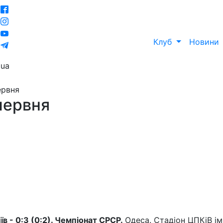
Клуб
Новини
ua
ервня
 червня
їв - 0:3 (0:2). Чемпіонат СРСР.
Одеса. Стадіон ЦПКіВ ім. 