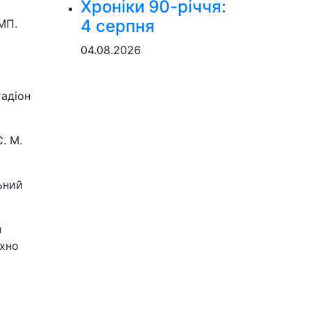
Хроніки 90-річчя:
4 серпня
МП.
04.08.2026
тадіон
. М.
ьний
н
іхно