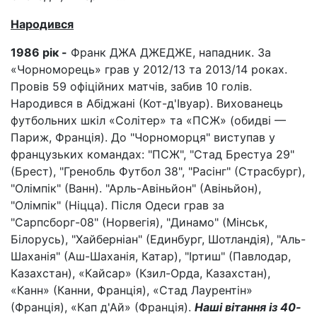
Народився
1986 рік -
Франк ДЖА ДЖЕДЖЕ, нападник. За
«Чорноморець» грав у 2012/13 та 2013/14 роках.
Провів 59 офіційних матчів, забив 10 голів.
Народився в Абіджані (Кот-д'Івуар). Вихованець
футбольних шкіл «Солітер» та «ПСЖ» (обидві —
Париж, Франція). До "Чорноморця" виступав у
французьких командах: "ПСЖ", "Стад Брестуа 29"
(Брест), "Гренобль Футбол 38", "Расінг" (Страсбург),
"Олімпік" (Ванн). "Арль-Авіньйон" (Авіньйон),
"Олімпік" (Ніцца). Після Одеси грав за
"Сарпсборг-08" (Норвегія), "Динамо" (Мінськ,
Білорусь), "Хайберніан" (Единбург, Шотландія), "Аль-
Шаханія" (Аш-Шаханія, Катар), "Іртиш" (Павлодар,
Казахстан), «Кайсар» (Кзил-Орда, Казахстан),
«Канн» (Канни, Франція), «Стад Лаурентін»
(Франція), «Кап д'Ай» (Франція).
Наші вітання із 40-