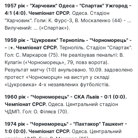
1957 рік - "Харчовик" Одеса - "Спартак" Ужгород -
4:1 (4:0). Чемпіонат СРСР.
Одеса. Стадіон
"Харчовик". Голи: К. Фурс-3, В. Москаленко (44) - …
Вилучений: … («Спартак»).
1959 рік - "Цукровик" Тернопіль - "Чорноморець" -
- :+. Чемпіонат СРСР.
Тернопіль. Стадіон "Спартак".
Гол: С. Маркаров (75). Не реалізував пенальті: В.
Кулагін («Чорноморець», 79, повз ворота).
Результат матчу (1:0) анульовано. 10.09. задоволено
протест «Чорноморця» на виступ у складі
«Цукровика» 4-х незаявлених футболістів.
1960 рік - "Чорноморець" - СКА Львів - 0:1 (0:0).
Чемпіонат СРСР.
Одеса. Центральний стадіон
ЧДМП. Гол: О. Філяєв (70).
1974 рік - "Чорноморець" - "Пахтакор" Ташкент -
1:0 (0:0). Чемпіонат СРСР.
Одеса. Центральний