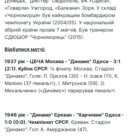
Донецьк, "Дністер" Овідіополь, ФК «Одеса»,
«Говерла» Ужгород, «Балкани» Зоря. У складі
«Чорноморця» був найкращим бомбардиром
чемпіонату України (2004/05). У національній
збірній країни провів 7 матчів. Був тренером
СДЮШОР "Чорноморець" (2015).
Відбулися матчі:
1937 рік - ЦБЧА Москва - "Динамо" Одеса - 3:1
(2:1). Кубок СРСР.
¼ фіналу. Москва. Стадіон
"Динамо". Голи: Л. Орєхов (30) - Н. Ісаєв (11), К.
Малінін (37-пенальті), І. Митронов (59). О.
Михальченко («Динамо») парирував пенальті.
1946 рік - "Динамо" Єреван - "Харчовик" Одеса -
1:0 (0:0). Чемпіонат СРСР.
Єреван. Стадіон
"Динамо". Гол: А. Амірджанов (47).