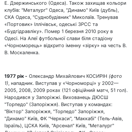
Е. Дзержинського (Одеса). Також захищав кольори
клубів: "Металург" Одеса, "Динамо" Київ (дубль),
СКА Одеса, "Суднобудівник" Миколаїв. Тренував
«Портовик» Іллічівськ, одеські ЗРСС та
«Будгідравліку». Помер 1 березня 2010 року в
Одесі. На Алеї футбольної слави біля стадіону
«Чорноморець» відкрито іменну «зірку» на честь В.
В. Москаленка.
1977 рік -
Олександр Михайлович КОСИРІН
(фото
1)
, нападник. Виступав у «Чорноморці» у 2002—
2005, 2008, 2009 роках (121 офіційний матч, 51 гол).
Народився у Запоріжжі. Вихованець ДЮСШ
"Торпедо" (Запоріжжя). Виступав у командах:
"Віктор" Запоріжжя, "Торпедо" Запоріжжя,
"Динамо" Київ, ФК "Черкаси", "Маккабі" (Тель-Авів,
Ізраїль), ЦСКА Київ, "Арсенал" Київ, "Металург"