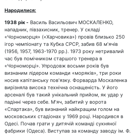
Народилися:
1938 рік -
Василь Васильович МОСКАЛЕНКО,
нападник, півзахисник, тренер. У складі
«Чорноморця» («Харчовика») провів близько 250
ігор чемпіонату та Кубка СРСР, забив 68 м'ячів
(1956, 1957, 1963-1970 рр.). 1973 року нетривалий
час був помічником старшого тренера в
«Чорноморці». Упродовж восьми років був
визнаним лідером команди «моряків», три роки
носив капітанську пов'язку. Форварда Москаленка
вирізняла висока технічна оснащеність. У його
арсеналі був такий унікальний прийом, як удар у
падінні через себе. М'яч, забитий у ворота
«Спартака», був визнаний найкращим голом на
московських стадіонах у 1969 році. Народився в
Одесі. Почав грати у дитячій команді сукняної
фабрики (Одеса). Виступав за команду заводу ім. Ф.