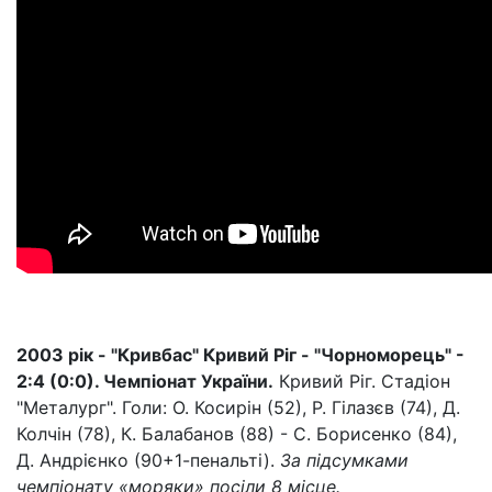
2003 рік - "Кривбас" Кривий Ріг - "Чорноморець" -
2:4 (0:0). Чемпіонат України.
Кривий Ріг. Стадіон
"Металург". Голи: О. Косирін (52), Р. Гілазєв (74), Д.
Колчін (78), К. Балабанов (88) - С. Борисенко (84),
Д. Андрієнко (90+1-пенальті).
За підсумками
чемпіонату «моряки» посіли 8 місце.