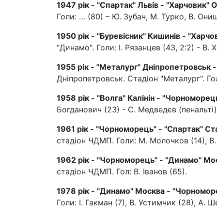
1947 рік - "Спартак" Львів - "Харчовик" 
Голи: … (80) – Ю. Зубач, М. Турко, В. Они
1950 рік - "Буревісник" Кишинів - "Харчо
"Динамо". Голи: І. Рязанцев (43, 2:2) - В. Х
1955 рік - "Металург" Дніпропетровськ -
Дніпропетровськ. Стадіон "Металург". Го
1958 рік - "Волга" Калінін - "Чорноморець
Богданович (23) - С. Медведєв (пенальті)
1961 рік - "Чорноморець" - "Спартак" Ста
стадіон ЧДМП. Голи: М. Молочков (14), В.
1962 рік - "Чорноморець" - "Динамо" Моск
стадіон ЧДМП. Гол: В. Іванов (65).
1978 рік - "Динамо" Москва - "Чорноморе
Голи: І. Гакман (7), В. Устимчик (28), А. Ш