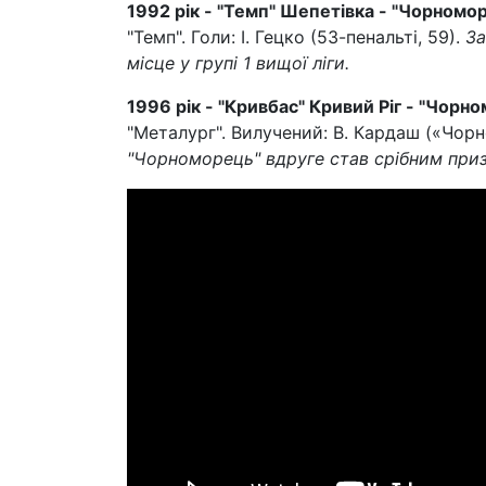
1992 рік - "Темп" Шепетівка - "Чорномор
"Темп". Голи: І. Гецко (53-пенальті, 59).
За
місце у групі 1 вищої ліги.
1996 рік - "Кривбас" Кривий Ріг - "Чорно
"Металург". Вилучений: В. Кардаш («Чорн
"Чорноморець" вдруге став срібним приз