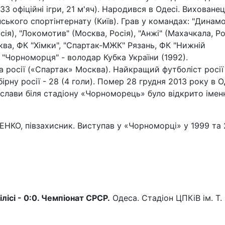
33 офіційні ігри, 21 м'яч). Народився в Одесі. Виховане
кого спортінтернату (Київ). Грав у командах: "Динамо
ія), "Локомотив" (Москва, Росія), "Анжі" (Махачкала, Ро
ква, ФК "Хімки", "Спартак-МЖК" Рязань, ФК "Нижній
 "Чорноморця" - володар Кубка України (1992).
 росії («Спартак» Москва). Найкращий футболіст росії
збірну росії - 28 (4 голи). Помер 28 грудня 2013 року в О
 слави біля стадіону «Чорноморець» було відкрито імен
КО, півзахисник. Виступав у «Чорноморці» у 1999 та
лісі - 0:0. Чемпіонат СРСР.
Одеса. Стадіон ЦПКіВ ім. Т. 