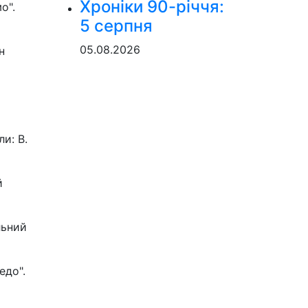
Хроніки 90-річчя:
о".
5 серпня
05.08.2026
н
ли: В.
й
льний
едо".