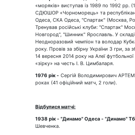
«моряків» виступав із 1989 по 1992 рр. (1
СДЮШОР «Чорноморець» та республікансь
Одеса, СКА Одеса, "Спартак" (Москва, Рос
Тренував російські клуби: "Спартак" Мос
Новгород", "Шинник" Ярославль. У складі
Неодноразовий чемпіон та володар Кубка
року. Провів за збірну України 3 гри, за 
14 вересня 2014 року на Алеї футбольної
«зірку» на честь І. В. Цимбаларя.
1976 рік -
Сергій Володимирович АРТЕМЕН
роках (41 офіційний матч, 2 голи).
Відбулися матчі:
1938 рік - "Динамо" Одеса - "Динамо" Тбі
Шевченка.