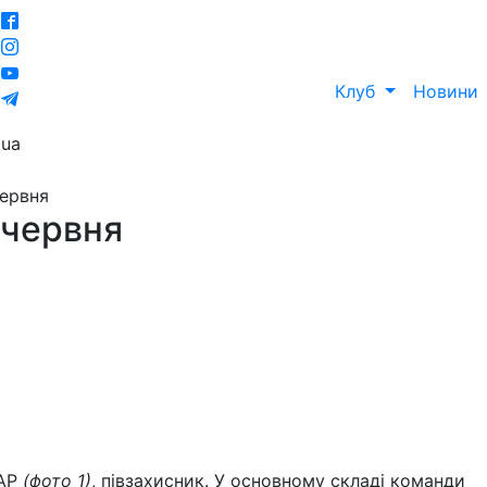
Клуб
Новини
ua
червня
 червня
ЛАР
(фото 1)
, півзахисник. У основному складі команди