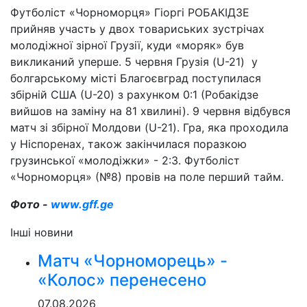
Футболіст «Чорноморця» Гіоргі РОБАКІДЗЕ
прийняв участь у двох товариських зустрічах
молодіжної зірної Грузії, куди «моряк» був
викликаний уперше. 5 червня Грузія (U-21) у
болгарському місті Благоєвград поступилася
збірній США (U-20) з рахунком 0:1 (Робакідзе
вийшов на заміну на 81 хвилині). 9 червня відбувся
матч зі збірної Молдови (U-21). Гра, яка проходила
у Ніспоренах, також закінчилася поразкою
грузинської «молодіжки» - 2:3. Футболіст
«Чорноморця» (№8) провів на поле перший тайм.
Фото -
www.gff.ge
Інші новини
Матч «Чорноморець» -
«Колос» перенесено
07.08.2026