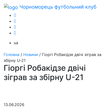
Чорноморець
футбольний клуб
ua
Головна
/
Новини
/
Гіоргі Робакідзе двічі зіграв за
збірну U-21
Гіоргі Робакідзе двічі
зіграв за збірну U-21
13.06.2026