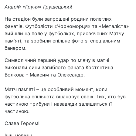
Андрій «Груня» Грушецький
На стадіон були запрошені родини полеглих
фанатів. Футболісти «Чорноморця» та «Металіста»
вийшли на поле у футболках, присвячених Матчу
пам'яті, та зробили спільне фото зі спеціальним
банером.
Символічний перший удар по мʼячу в матчі
виконали сини загиблого фаната Костянтина
Волкова - Максим та Олександр.
Матч памʼяті – це особливий момент, коли
футбольна спільнота вшановує своїх. Тих, хто був
частиною трибуни і назавжди залишиться її
частиною.
Слава Героям!
Інші новини