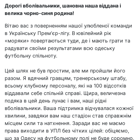
Дорогі вболівальники, шановна наша віддана і
велика чорно-синя родина!
Вітаю вас з поверненням нашої улюбленої команди
в Українську Прем'єр-лігу. В ювілейний рік
«моряки» повертаються туди, де і мають грати та
радувати своїми результатами всю одеську
футбольну спільноту.
Цей шлях не був простим, але ми пройшли його
разом. Я вдячний гравцям, тренерському штабу,
всьому клубному персоналу, які на 100 відсотків
віддавали себе спільній справі. Щира, величезна
подяка в цей день лунає і вам, наші рідні
вболівальники. Ваша підтримка відчувалася кожної
хвилини, завдяки вам наш стадіон став справжнім
місцем сили та натхнення. Заради вас не маємо
права виходити в УПЛ без чітких цілей: обіцяємо,
що за Одесу на футбольному полі не буде соромно.