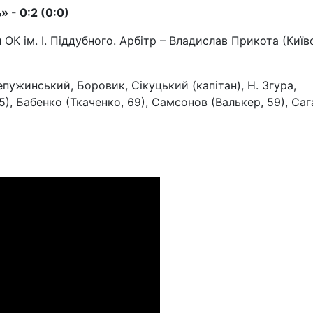
» -
0:2 (0:0)
н ОК ім. І. Піддубного. Арбітр – Владислав Прикота (Київ
пужинський, Боровик, Сікуцький (капітан), Н. Згура,
55), Бабенко (Ткаченко, 69), Самсонов (Валькер, 59), Саг