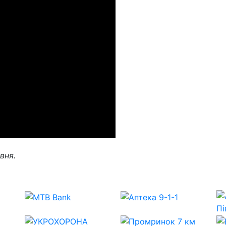
рвня.