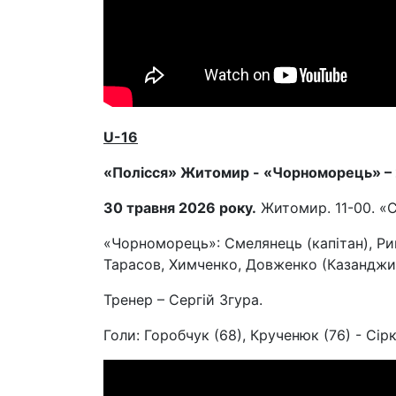
U
-16
«Полісся» Житомир - «Чорноморець» – 2
30 травня 2026 року.
Житомир. 11-00. «С
«Чорноморець»: Смелянець (капітан), Рик
Тарасов, Химченко, Довженко (Казанджий
Тренер – Сергій Згура.
Голи: Горобчук (68), Крученюк (76) - Сірк