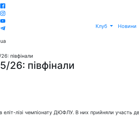
Клуб
Новини
ua
26: півфінали
/26: півфінали
 в еліт-лізі чемпіонату ДЮФЛУ. В них прийняли участь дв