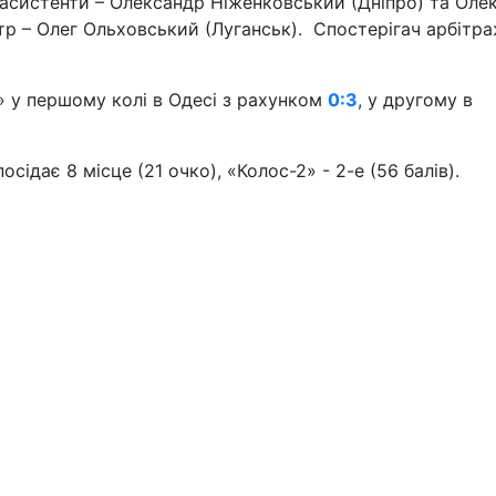
 асистенти – Олександр Ніженковський (Дніпро) та Олек
тр – Олег Ольховський (Луганськ). Спостерігач арбітр
 у першому колі в Одесі з рахунком
0:3
, у другому в
ідає 8 місце (21 очко), «Колос-2» - 2-е (56 балів).