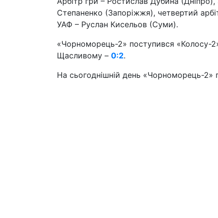
Арбітр гри – Ростислав Дубина (Дніпро),
Степаненко (Запоріжжя), четвертий арбі
УАФ – Руслан Кисельов (Суми).
«Чорноморець-2» поступився «Колосу-2»
Щасливому –
0:2
.
На сьогоднішній день «Чорноморець-2» пос