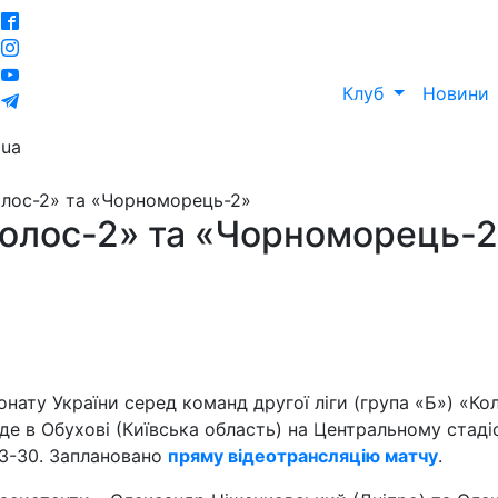
Клуб
Новини
ua
олос-2» та «Чорноморець-2»
Колос-2» та «Чорноморець-
онату України серед команд другої ліги (група «Б») «Ко
де в Обухові (Київська область) на Центральному стаді
13-30. Заплановано
пряму відеотрансляцію матчу
.