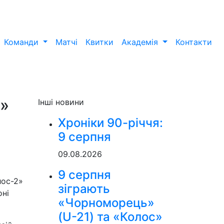
Команди
Матчі
Квитки
Академія
Контакти
2»
Інші новини
Хроніки 90-річчя:
9 серпня
09.08.2026
9 серпня
лос-2»
зіграють
оні
«Чорноморець»
(U-21) та «Колос»