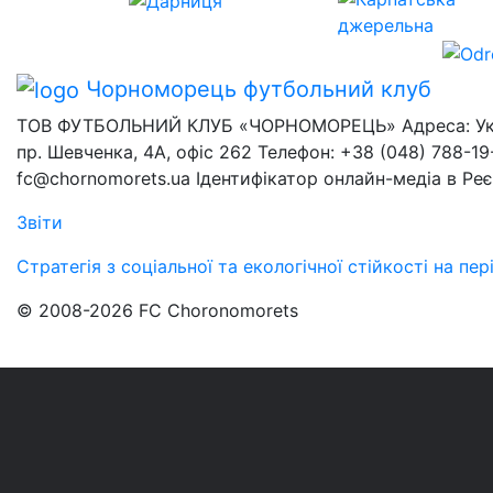
Чорноморець
футбольний клуб
ТОВ ФУТБОЛЬНИЙ КЛУБ «ЧОРНОМОРЕЦЬ» Адреса: Украї
пр. Шевченка, 4А, офіс 262 Телефон: +38 (048) 788-19-
fc@chornomorets.ua Ідентифікатор онлайн-медіа в Ре
Звіти
Стратегія з соціальної та екологічної стійкості на п
© 2008-2026 FC Choronomorets