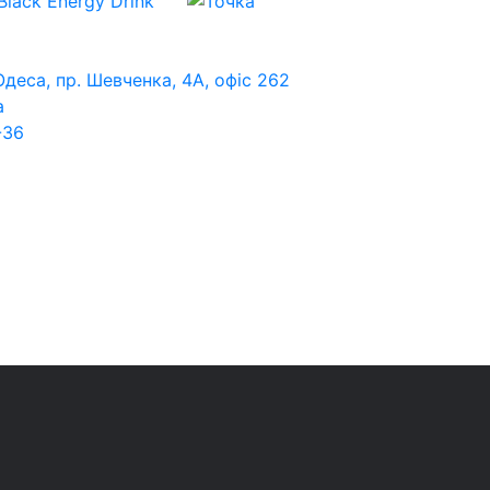
Одеса, пр. Шевченка, 4А, офіс 262
a
-36