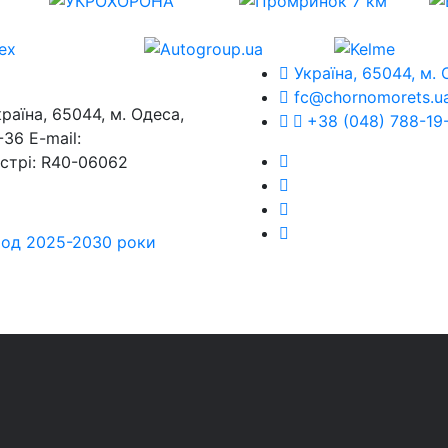
Україна, 65044, м. 
fc@chornomorets.u
на, 65044, м. Одеса,
+38 (048) 788-19
36 E-mail:
єстрі: R40-06062
еріод 2025-2030 роки