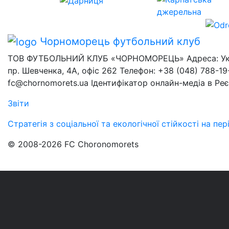
Чорноморець
футбольний клуб
ТОВ ФУТБОЛЬНИЙ КЛУБ «ЧОРНОМОРЕЦЬ» Адреса: Украї
пр. Шевченка, 4А, офіс 262 Телефон: +38 (048) 788-19-
fc@chornomorets.ua Ідентифікатор онлайн-медіа в Ре
Звіти
Стратегія з соціальної та екологічної стійкості на п
© 2008-2026 FC Choronomorets