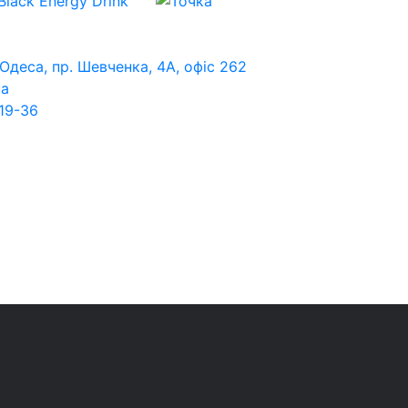
 Одеса, пр. Шевченка, 4А, офіс 262
ua
19-36