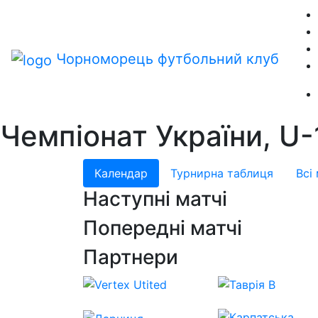
Чорноморець
футбольний клуб
Чемпіонат України, U-
Календар
Турнирна таблиця
Всі
Наступні матчі
Попередні матчі
Партнери