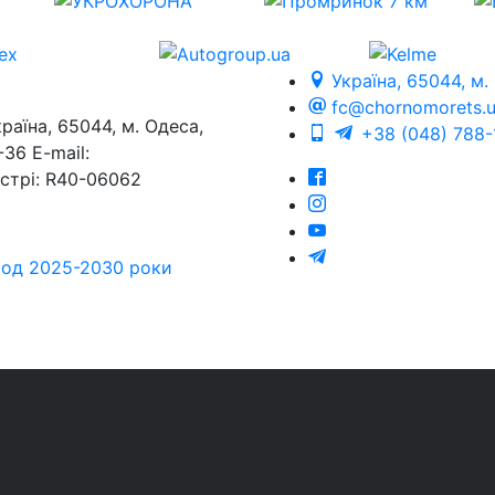
Україна, 65044, м.
fc@chornomorets.
на, 65044, м. Одеса,
+38 (048) 788-
36 E-mail:
єстрі: R40-06062
еріод 2025-2030 роки