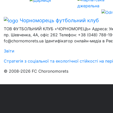
Чорноморець
футбольний клуб
ТОВ ФУТБОЛЬНИЙ КЛУБ «ЧОРНОМОРЕЦЬ» Адреса: Украї
пр. Шевченка, 4А, офіс 262 Телефон: +38 (048) 788-19-
fc@chornomorets.ua Ідентифікатор онлайн-медіа в Ре
Звіти
Стратегія з соціальної та екологічної стійкості на п
© 2008-2026 FC Choronomorets