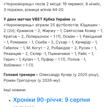
«Чорноморець» посів 2 місце: 19 перемог, 8 нічиїх,
3 поразки, різниця м’ячів 44-20.
У двох матчах
VBET
Кубка України
за
«Чорноморець» зіграли 25 футболістів: Ющишин -
2 (2п); Єрмаков – 2, Жаржу – 1, Святослав Козир – 1,
Кратов – 2, Лопирьонок – 1 (1), Осман – 1, Ракіцький
– 1, Романюк - 1, Скиба – 2, Сухар – 1, Хачеріді – 1,
Габелок – 1, М. Когут – 2, Робакідзе – 2, Русин – 1,
Рязанцев – 2, Скляр -1, Пшеничнюк – 1, Райс – 1,
Герич – 1, Кулач – 1, Луіфер – 1 (1), Попов - 1,
Хобленко – 1 (1).
Головн
і
тренер
и
–
Олександр Кучер (у 2025 році),
Роман Григорчук (у 2026-му).
Інші новини
Хроніки 90-річчя: 9 серпня