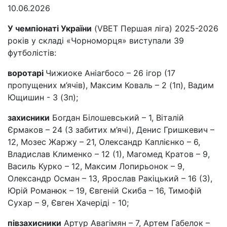
10.06.2026
У чемпіонаті України
(VBET Першая ліга) 2025-2026
років у складі «Чорноморця» виступали 39
футболістів:
воротарі
Чижиоке Аніагбосо – 26 ігор (17
пропущених м’ячів), Максим Коваль – 2 (1п), Вадим
Ющишин - 3 (3п);
захисники
Богдан Білошевський – 1, Віталій
Єрмаков – 24 (3 забитих м’ячі), Денис Гришкевич –
12, Мозес Жаржу – 21, Олександр Каплієнко – 6,
Владислав Клименко – 12 (1), Магомед Кратов – 9,
Василь Курко – 12, Максим Лопирьонок – 9,
Олександр Осман – 13, Ярослав Ракіцький – 16 (3),
Юрій Романюк – 19, Євгеній Скиба – 16, Тимофій
Сухар – 9, Євген Хачеріді - 10;
півзахисники
Артур Авагімян – 7, Артем Габелок –