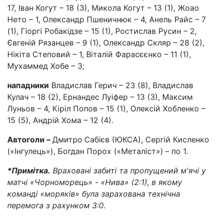
17, Іван Когут – 18 (3), Микола Когут – 13 (1), Жоао
Нето – 1, Олександр Пшеничнюк – 4, Анель Райс – 7
(1), Гіоргі Робакідзе – 15 (1), Ростислав Русин – 2,
Євгеній Рязанцев – 9 (1), Олександр Скляр – 28 (2),
Нікіта Степовий – 1, Віталій Фарасєєнко – 11 (1),
Мухаммед Хобе – 3;
нападники
Владислав Герич – 23 (8), Владислав
Кулач – 18 (2), Ернандес Луіфер – 13 (3), Максим
Луньов – 4, Кіріл Попов – 15 (1), Олексій Хобленко –
15 (5), Андрій Хома – 12 (4).
Автоголи –
Дмитро
Сабієв (ЮКСА), Сергій Кисленко
(«Інгулець»), Богдан Порох («Металіст»)
– по 1.
*Примітка.
Враховані забиті та пропущений м'ячі у
матчі «Чорноморець» - «Нива» (2:1), в якому
команді «моряків» була зарахована технічна
перемога з рахунком 3:0.